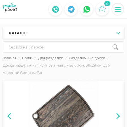
0
КАТАЛОГ
Сервиз на 6 персон
Главная
Ножи
Для разделки
Разделочные доски
Доска разделочная композитная c желобом, 36х28 см, дуб
мореный ComposeEat