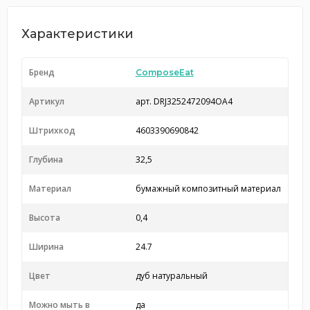
Характеристики
Бренд
ComposeEat
Артикул
арт. DRJ3252472094OA4
Штрихкод
4603390690842
Глубина
32,5
Материал
бумажный композитный материал
Высота
0,4
Ширина
24.7
Цвет
дуб натуральный
Можно мыть в
да