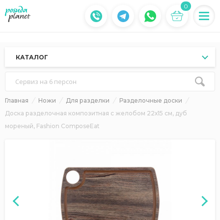
0
КАТАЛОГ
Сервиз на 6 персон
Главная
Ножи
Для разделки
Разделочные доски
Доска разделочная композитная с желобом 22х15 см, дуб
мореный, Fashion ComposeEat