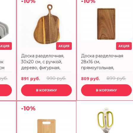
-10%
-10%
АКЦИЯ
АКЦИЯ
АКЦИЯ
Доска разделочная,
Доска разделочная
ок
30х20 см, с ручкой,
28х16 см,
 см
дерево, фигурная,
прямоугольная,
Timber ANNA LAFARG
дерево, Timber ANNA
руб.
891 руб.
990 руб.
809 руб.
899 руб.
LAFARG
В КОРЗИНУ
В КОРЗИНУ
-10%