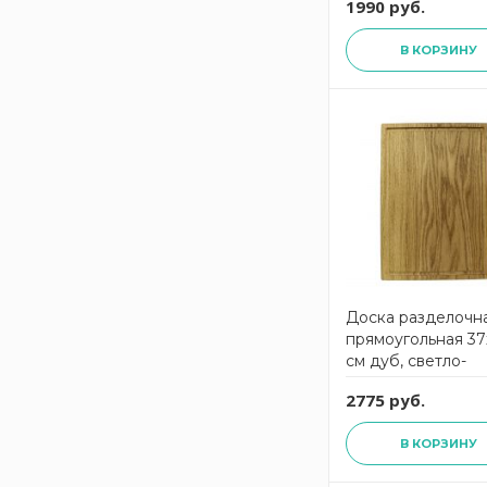
1990 руб.
материал, Fashion
DRJ32240435KL6,
В КОРЗИНУ
ComposeEat
Доска разделочн
прямоугольная 37
см дуб, светло-
коричневый Unec
2775 руб.
В КОРЗИНУ