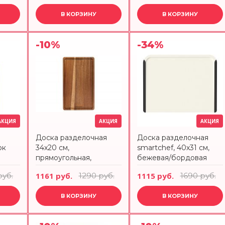
материал, Fashion
В КОРЗИНУ
В КОРЗИНУ
ComposeEat
-10%
-34%
АКЦИЯ
АКЦИЯ
АКЦИЯ
Доска разделочная
Доска разделочная
ок
34х20 см,
smartchef, 40х31 см,
прямоугольная,
бежевая/бордовая
дерево, Timber ANNA
Smart Solutions
руб.
1161 руб.
1290 руб.
1115 руб.
1690 руб.
LAFARG
В КОРЗИНУ
В КОРЗИНУ