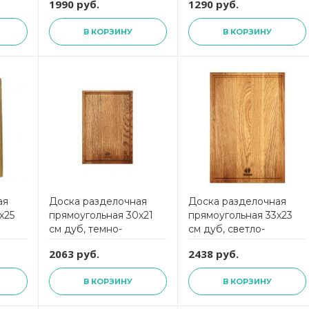
1990 руб.
1290 руб.
,
ProFashion,
композитный материал,
DRJ32240406KL6,
Fashion,
В КОРЗИНУ
В КОРЗИНУ
ComposeEat
DRKJ240435KL6,
ComposeEat
ая
Доска разделочная
Доска разделочная
х25
прямоугольная 30х21
прямоугольная 33х23
см дуб, темно-
см дуб, светло-
a
коричневый Uneca
коричневый Uneca
2063 руб.
2438 руб.
В КОРЗИНУ
В КОРЗИНУ