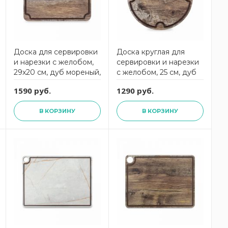
Доска для сервировки
Доска круглая для
и нарезки с желобом,
сервировки и нарезки
29x20 см, дуб мореный,
с желобом, 25 см, дуб
композитный материал,
мореный, композитный
1590 руб.
1290 руб.
Surface,
материал, Surface,
DSJ29200634KL6,
DSJ2500634KL6,
В КОРЗИНУ
В КОРЗИНУ
ComposeEat
ComposeEat