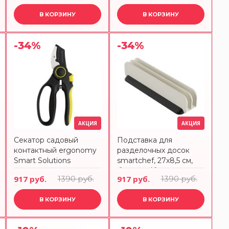
В КОРЗИНУ
В КОРЗИНУ
-34%
-34%
АКЦИЯ
АКЦИЯ
Секатор садовый
Подставка для
контактный ergonomy
разделочных досок
Smart Solutions
smartchef, 27х8,5 см,
SS0000412
бежевая/бордовая
917 руб.
1390 руб.
917 руб.
1390 руб.
Smart Solutions
В КОРЗИНУ
В КОРЗИНУ