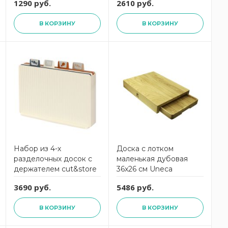
1290 руб.
2610 руб.
композитный материал,
Fashion,
В КОРЗИНУ
В КОРЗИНУ
DRKJ240406KL6,
ComposeEat
Набор из 4-х
Доска с лотком
разделочных досок с
маленькая дубовая
держателем cut&store
36x26 см Uneca
Smart Solutions
3690 руб.
5486 руб.
В КОРЗИНУ
В КОРЗИНУ