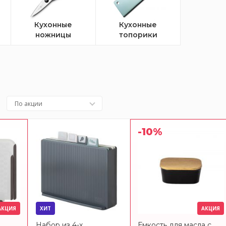
Кухонные
Кухонные
ножницы
топорики
По акции
-10%
АКЦИЯ
ХИТ
АКЦИЯ
Набор из 4-х
Емкость для масла с