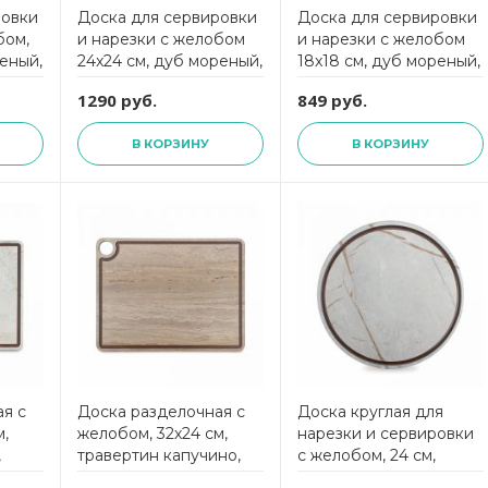
ровки
Доска для сервировки
Доска для сервировки
бом,
и нарезки с желобом
и нарезки с желобом
реный,
24x24 см, дуб мореный,
18x18 см, дуб мореный,
композитный материал,
композитный материал,
1290 руб.
849 руб.
,
Surface,
Surface,
DSJ2400634KL6,
DSJ1740634KL6,
В КОРЗИНУ
В КОРЗИНУ
ComposeEat
ComposeEat
я с
Доска разделочная c
Доска круглая для
м,
желобом, 32х24 см,
нарезки и сервировки
,
травертин капучино,
с желобом, 24 см,
композитный материал,
мраморный Грейс,