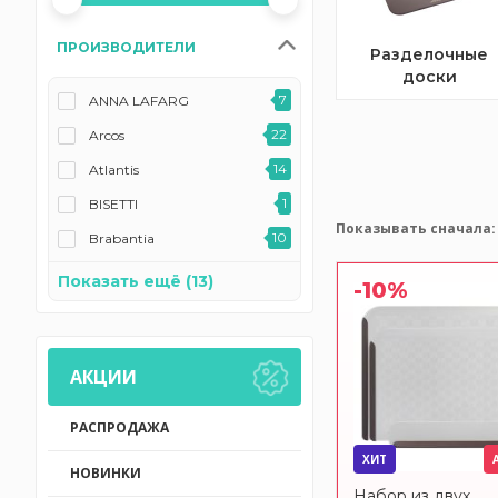
ПРОИЗВОДИТЕЛИ
Разделочные
доски
7
ANNA LAFARG
22
Arcos
14
Atlantis
1
BISETTI
Показывать сначала:
10
Brabantia
CASAFINA BY COSTA
Показать ещё (13)
1
-10%
NOVA
2
Chef
48
ComposeEat
АКЦИИ
15
Hans&Gretchen
РАСПРОДАЖА
2
Liberty Jones
ХИТ
10
MICROBAN
НОВИНКИ
Набор из двух
1