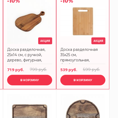
-10%
-10%
АКЦИЯ
АКЦИЯ
Доска разделочная,
Доска разделочная
25х14 см, с ручкой,
35х25 см,
дерево, фигурная,
прямоугольная,
Timber ANNA LAFARG
бамбук, Calm ANNA
719 руб.
799 руб.
539 руб.
599 руб.
LAFARG
В КОРЗИНУ
В КОРЗИНУ