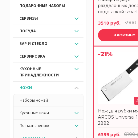
Quid
разделочных досо
ПОДАРОЧНЫЕ НАБОРЫ
2
ROBERT WELCH
подставкой smart
Smart Solutions
СЕРВИЗЫ
14
Smart Solutions
3510 руб.
3900 
5
T&G
ПОСУДА
В КОРЗИНУ
2
TREBONN
БАР И СТЕКЛО
35
Uneca
-21%
СЕРВИРОВКА
2
ЕДИМ ДОМА
КУХОННЫЕ
ПРИНАДЛЕЖНОСТИ
НОЖИ
Наборы ножей
Нож для рубки м
Кухонные ножи
ARCOS Universal 1
2882
По назначению
6399 руб.
8100 