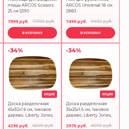
птицы ARCOS Scissors
ARCOS Universal 18 см
25 см 5390
2883
7999 руб.
11990 руб.
7499 руб.
9492 руб.
В КОРЗИНУ
В КОРЗИНУ
-34%
-34%
АКЦИЯ
АКЦИЯ
Доска разделочная
Доска разделочная
45х32х1.6 см, тиковое
35х25х1.6 см, тиковое
дерево, Liberty Jones,
дерево, Liberty Jones,
LJ0000565
LJ0000566
4290 руб.
6500 руб.
2970 руб.
4500 руб.