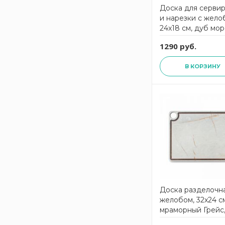
Доска для серви
и нарезки с жело
24x18 см, дуб мо
композитный
1290 руб.
материал, Surface
DSJ24180634KL6,
В КОРЗИНУ
ComposeEat
Доска разделочна
желобом, 32x24 с
мраморный Грейс
композитный