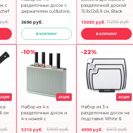
к с
разделочных досок с
разделочной доской
chef
держателем cut&store,
15.9x12x5.9 см, Black
графит Smart Solutions
CASAFINA BY COSTA
руб.
3690 руб.
10080 руб.
11200 руб.
SS0000401
NOVA
В КОРЗИНУ
В КОРЗИНУ
-10%
-22%
АКЦИЯ
АКЦИЯ
АКЦИЯ
яса
Набор из 4-х
Набор из 3-х
6 см
разделочных досок и
разделочных досок на
4-х ножей с
подставке White &
держателем cut&store
Black в подарочной
руб.
5310 руб.
5900 руб.
4999 руб.
6413 руб.
Smart Solutions
упаковке, композитный