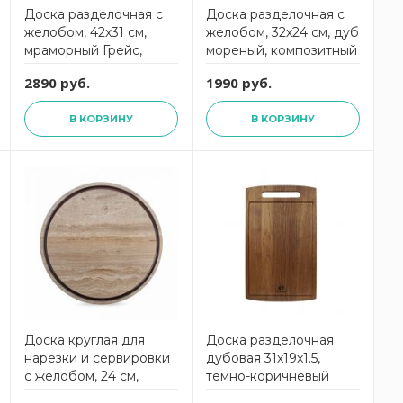
Доска разделочная c
Доска разделочная c
желобом, 42x31 см,
желобом, 32х24 см, дуб
мраморный Грейс,
мореный, композитный
композитный материал,
материал,, ProFashion,
2890 руб.
1990 руб.
ProFashion,
DRJ32240634KL6,
DRJ42310435KL6,
ComposeEat
В КОРЗИНУ
В КОРЗИНУ
ComposeEat
Доска круглая для
Доска разделочная
нарезки и сервировки
дубовая 31х19х1.5,
с желобом, 24 см,
темно-коричневый
травертин капучино,
Uneca