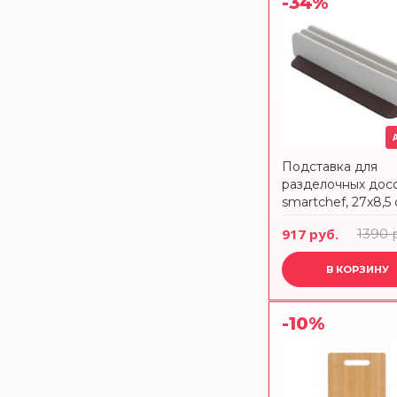
-34%
Подставка для
разделочных дос
smartchef, 27х8,5
Smart Solutions
917 руб.
1390 
В КОРЗИНУ
-10%