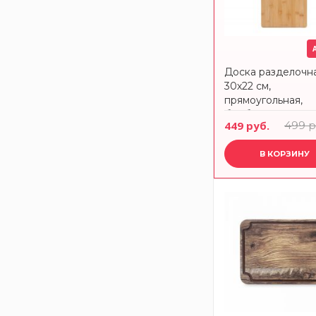
Доска разделочн
30х22 см,
прямоугольная,
бамбук, Calm AN
449 руб.
499 р
LAFARG
В КОРЗИНУ