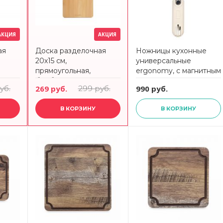
АКЦИЯ
АКЦИЯ
ая
Доска разделочная
Ножницы кухонные
20х15 см,
универсальные
прямоугольная,
ergonomy, с магнитным
NA
бамбук, Calm ANNA
чехлом Smart Solutions
уб.
269 руб.
299 руб.
990 руб.
LAFARG
SS0000411
В КОРЗИНУ
В КОРЗИНУ