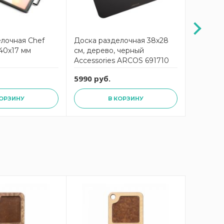
лочная Chef
Доска разделочная 38х28
Кухонн
40x17 мм
см, дерево, черный
FLUTTO 
Accessories ARCOS 691710
5990 руб.
532 руб
КОРЗИНУ
В КОРЗИНУ