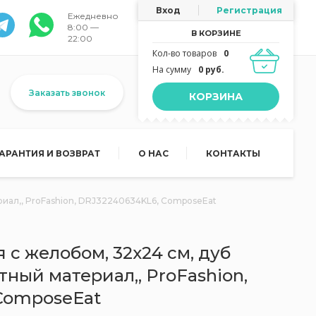
Вход
Регистрация
Ежедневно
8:00 —
В КОРЗИНЕ
22:00
Кол-во товаров
0
На сумму
0 руб.
Заказать звонок
КОРЗИНА
ГАРАНТИЯ И ВОЗВРАТ
О НАС
КОНТАКТЫ
иал,, ProFashion, DRJ32240634KL6, ComposeEat
 c желобом, 32х24 см, дуб
ный материал,, ProFashion,
ComposeEat