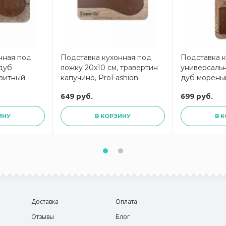
нная под
Подставка кухонная под
Подставка 
 дуб
ложку 20х10 см, травертин
универсальн
зитный
капучино, ProFashion
дуб морены
shion
ComposeEat
материал, P
649 руб.
699 руб.
ComposeEa
ИНУ
В КОРЗИНУ
В 
Доставка
Оплата
Отзывы
Блог