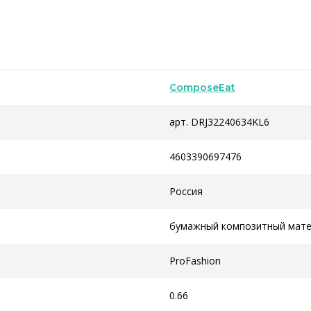
ComposeEat
арт. DRJ32240634KL6
4603390697476
Россия
бумажный композитный мат
ProFashion
0.66