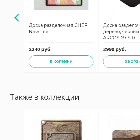
ICROBAN
Доска разделочная CHEF
Доска разделочн
асная с
New Life
дерево, черный 
 перец»
ARCOS 691510
2240 руб.
2990 руб.
В КОРЗИНУ
В КОРЗ
Также в коллекции