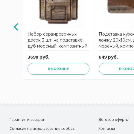
чее/
Набор сервировочных
Подставка кухо
ки,
досок 3 шт, на подставке,
ложку 20х10см,
равертин
дуб мореный, композитный
мореный, компо
тный
материал, ProFashion
материал, ProFa
3690 руб.
649 руб.
on
ComposeEat
ComposeEat
В КОРЗИНУ
В КОРЗ
Гарантия и возврат
Договор оферты
Согласие на использование cookies
Контакты