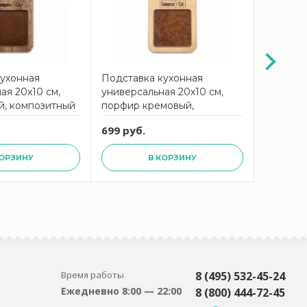
кухонная
Подставка кухонная
Подстав
ая 20х10 см,
универсальная 20х10 см,
универса
й, композитный
порфир кремовый,
траверт
roFashion
композитный материал,
компози
699 руб.
699 руб
t
ProFashion ComposeEat
ProFash
КОРЗИНУ
В КОРЗИНУ
Время работы
8 (495) 532-45-24
Ежедневно 8:00 — 22:00
8 (800) 444-72-45