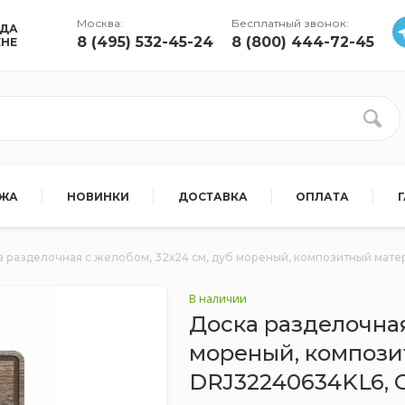
Москва:
Бесплатный звонок:
УДА
8 (495) 532-45-24
8 (800) 444-72-45
ЕНЕ
АЖА
НОВИНКИ
ДОСТАВКА
ОПЛАТА
 разделочная c желобом, 32х24 см, дуб мореный, композитный матер
В наличии
Доска разделочная
мореный, композит
DRJ32240634KL6, 