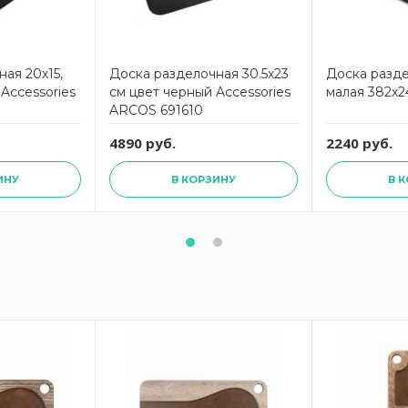
ая 20х15,
Доска разделочная 30.5х23
Доска разде
Accessories
см цвет черный Accessories
малая 382x2
ARCOS 691610
4890 руб.
2240 руб.
ИНУ
В КОРЗИНУ
В 