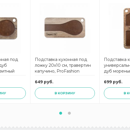
нная под
Подставка кухонная под
Подставка 
 дуб
ложку 20х10 см, травертин
универсальн
зитный
капучино, ProFashion
дуб морены
shion
ComposeEat
материал, P
649 руб.
699 руб.
ComposeEa
ИНУ
В КОРЗИНУ
В 