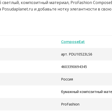
б светлый, композитный материал, ProFashion ComposeE
 Posudaplanet.ru и добавьте нотку элегантности в свою
ComposeEat
арт. PDU10523LS6
4603390694345
Россия
бумажный композитный мат
ProFashion