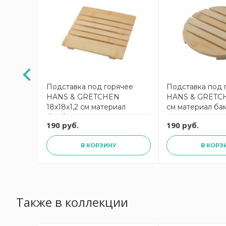
ячее
Подставка под горячее
Подставка под 
HANS & GRETCHEN
HANS & GRETCH
18x18x1,2 см материал
см материал ба
бамбук
190 руб.
190 руб.
В КОРЗИНУ
В КОРЗ
Также в коллекции