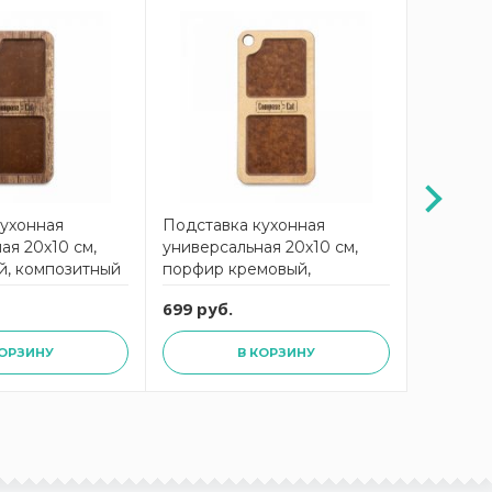
кухонная
Подставка кухонная
Подстав
ая 20х10 см,
универсальная 20х10 см,
универса
й, композитный
порфир кремовый,
траверт
roFashion
композитный материал,
компози
699 руб.
699 руб
t
ProFashion ComposeEat
ProFash
КОРЗИНУ
В КОРЗИНУ