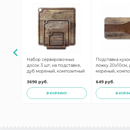
чее/
Набор сервировочных
Подставка кухо
ки,
досок 3 шт, на подставке,
ложку 20х10см,
равертин
дуб мореный, композитный
мореный, компо
тный
материал, ProFashion
материал, ProFa
3690 руб.
649 руб.
on
ComposeEat
ComposeEat
В КОРЗИНУ
В КОРЗ