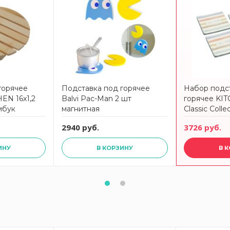
горячее
Подставка под горячее
Набор подс
EN 16x1,2
Balvi Pac-Man 2 шт
горячее KI
мбук
магнитная
Classic Colle
2940 руб.
3726 руб.
ИНУ
В КОРЗИНУ
В 