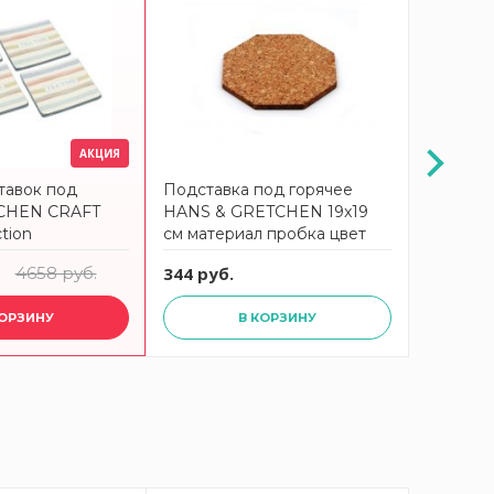
АКЦИЯ
тавок под
Подставка под горячее
Подставк
TCHEN CRAFT
HANS & GRETCHEN 19x19
см Noto
ction
см материал пробка цвет
коричневый
4658 руб.
344 руб.
5166 ру
КОРЗИНУ
В КОРЗИНУ