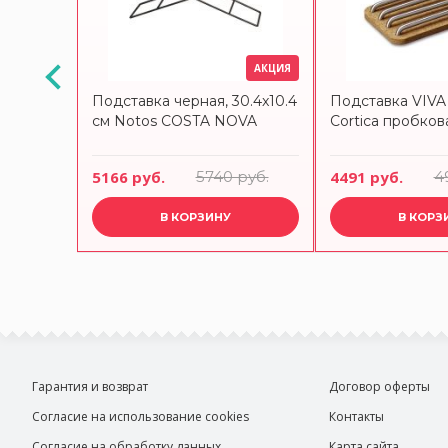
АКЦИЯ
ячее
Подставка черная, 30.4x10.4
Подставка VIVA 
см Notos COSTA NOVA
Cortica пробков
5166 руб.
5740 руб.
4491 руб.
4
В КОРЗИНУ
В КОРЗ
Гарантия и возврат
Договор оферты
Согласие на использование cookies
Контакты
Согласие на обработку данных
Карта сайта