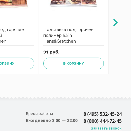
под горячее
Подставка под горячее
Подстав
3
полимер 9314
полимер
hen
Hans&Gretchen
Hans&Gr
91 руб.
91 руб.
КОРЗИНУ
В КОРЗИНУ
Время работы
8 (495) 532-45-24
Ежедневно 8:00 — 22:00
8 (800) 444-72-45
Заказать звонок