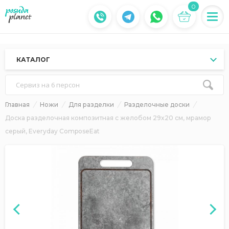
0
КАТАЛОГ
Сервиз на 6 персон
Главная
Ножи
Для разделки
Разделочные доски
Доска разделочная композитная с желобом 29x20 см, мрамор
серый, Everyday ComposeEat