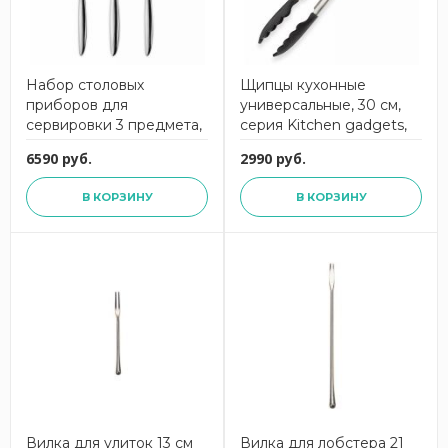
Набор столовых
Щипцы кухонные
приборов для
универсальные, 30 см,
сервировки 3 предмета,
серия Kitchen gadgets,
Hidcote Bright,
685600, ARCOS
6590 руб.
2990 руб.
HIDBR1088V/3, ROBERT
WELCH
В КОРЗИНУ
В КОРЗИНУ
Вилка для улиток 13 см
Вилка для лобстера 21