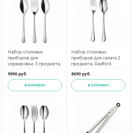
Набор столовых
Набор столовых
приборов для
приборов для салата 2
сервировки, 3 предмета,
предмета, Radford
Sky Bright,
Bright, RADBR1089V/2,
9990 руб.
8690 руб.
SKYBR1088V/3, ROBERT
ROBERT WELCH
WELCH
В КОРЗИНУ
В КОРЗИНУ