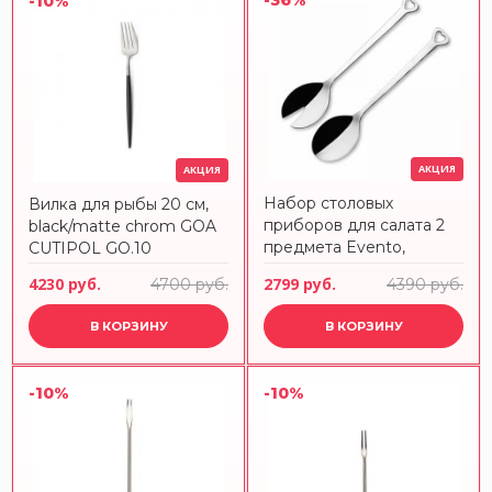
-36%
-10%
АКЦИЯ
АКЦИЯ
Набор столовых
Вилка для рыбы 20 см,
приборов для салата 2
black/matte chrom GOA
предмета Evento,
CUTIPOL GO.10
100344122, THE LUXURY
4230 руб.
2799 руб.
4700 руб.
4390 руб.
ART MEPRA
В КОРЗИНУ
В КОРЗИНУ
-10%
-10%