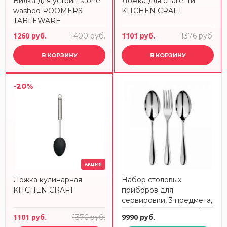
Вилка для устриц stone
Ложка для спагетти
washed ROOMERS
KITCHEN CRAFT
TABLEWARE
1260 руб.
1101 руб.
1400 руб.
1376 руб.
В КОРЗИНУ
В КОРЗИНУ
-20%
АКЦИЯ
Ложка кулинарная
Набор столовых
KITCHEN CRAFT
приборов для
сервировки, 3 предмета,
Arden, ARDBR1088V/3,
1101 руб.
9990 руб.
1376 руб.
ROBERT WELCH