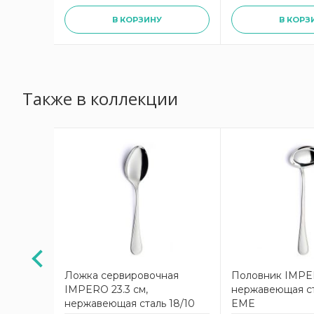
В КОРЗИНУ
В КОРЗ
Также в коллекции
иборов
Ложка сервировочная
Половник IMPER
т EME
IMPERO 23.3 см,
нержавеющая ст
нержавеющая сталь 18/10
EME