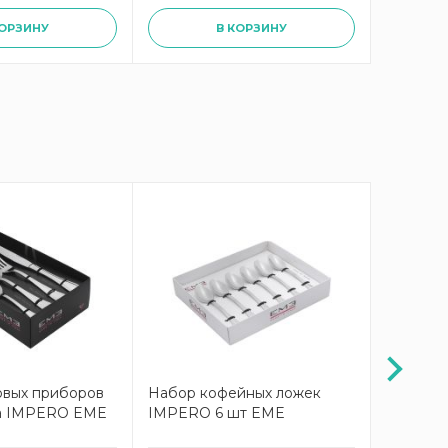
КОРЗИНУ
В КОРЗИНУ
овых приборов
Набор кофейных ложек
Лопатка
а IMPERO EME
IMPERO 6 шт EME
EME