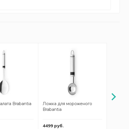
алата Brabantia
Ложка для мороженого
Ложка д
Brabantia
Brabantia
4499 руб.
2299 ру