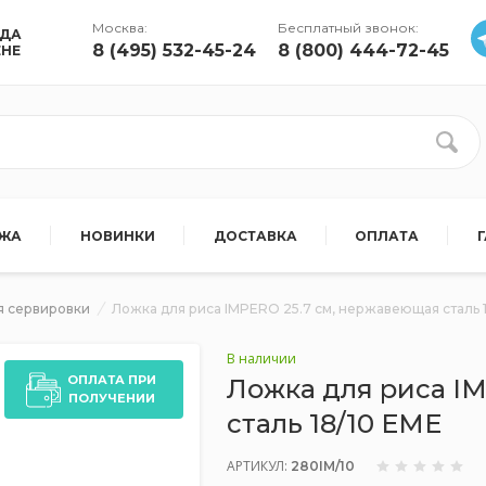
Москва:
Бесплатный звонок:
УДА
8 (495) 532-45-24
8 (800) 444-72-45
ЕНЕ
АЖА
НОВИНКИ
ДОСТАВКА
ОПЛАТА
я сервировки
Ложка для риса IMPERO 25.7 см, нержавеющая сталь 
В наличии
ОПЛАТА ПРИ
Ложка для риса I
ПОЛУЧЕНИИ
сталь 18/10 EME
АРТИКУЛ:
280IM/10