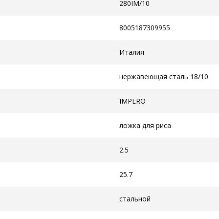
280IM/10
8005187309955
Италия
нержавеющая сталь 18/10
IMPERO
ложка для риса
2.5
25.7
стальной