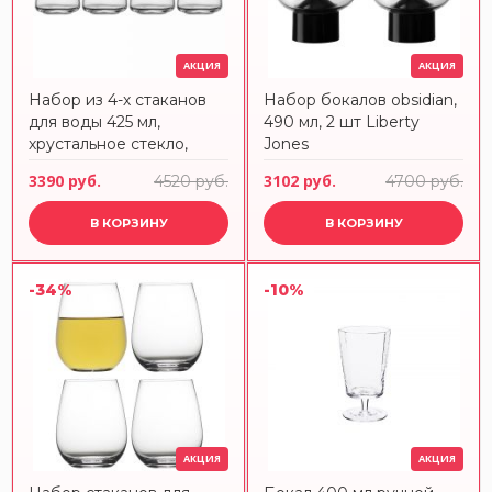
АКЦИЯ
АКЦИЯ
Набор из 4-х стаканов
Набор бокалов obsidian,
для воды 425 мл,
490 мл, 2 шт Liberty
хрустальное стекло,
Jones
Miovino, 124053, SCHOTT
3390 руб.
3102 руб.
4520 руб.
4700 руб.
ZWIESEL
В КОРЗИНУ
В КОРЗИНУ
-34%
-10%
АКЦИЯ
АКЦИЯ