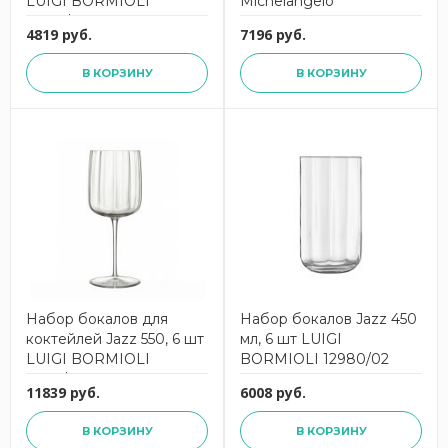
LUIGI BORMIOLI
Michelangelo
12767/02
Masterpiece 300 мл, 6 шт
4819 руб.
7196 руб.
LUIGI BORMIOLI 10236
В КОРЗИНУ
В КОРЗИНУ
Набор бокалов для
Набор бокалов Jazz 450
коктейлей Jazz 550, 6 шт
мл, 6 шт LUIGI
LUIGI BORMIOLI
BORMIOLI 12980/02
13556/02
11839 руб.
6008 руб.
В КОРЗИНУ
В КОРЗИНУ