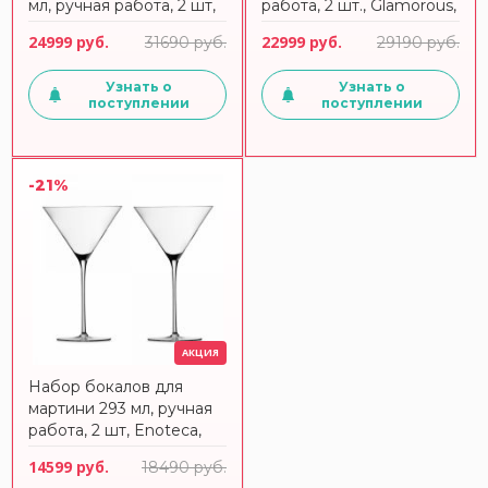
мл, ручная работа, 2 шт,
работа, 2 шт., Glamorous,
Glamorous, 121609,
121612, ZWIESEL GLAS
24999 руб.
22999 руб.
31690 руб.
29190 руб.
ZWIESEL GLAS
Узнать о
Узнать о
поступлении
поступлении
-21%
АКЦИЯ
Набор бокалов для
мартини 293 мл, ручная
работа, 2 шт, Enoteca,
122198, ZWIESEL GLAS
14599 руб.
18490 руб.