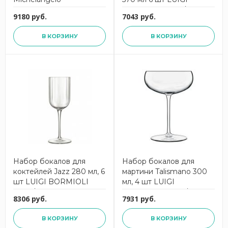
Masterpiece 590 мл, 6 шт
BORMIOLI 13143/01
9180 руб.
7043 руб.
LUIGI BORMIOLI
10238/03
В КОРЗИНУ
В КОРЗИНУ
Набор бокалов для
Набор бокалов для
коктейлей Jazz 280 мл, 6
мартини Talismano 300
шт LUIGI BORMIOLI
мл, 4 шт LUIGI
13558/02
BORMIOLI 12738/02
8306 руб.
7931 руб.
В КОРЗИНУ
В КОРЗИНУ