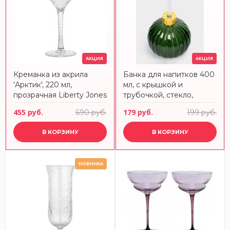
АКЦИЯ
АКЦИЯ
Креманка из акрила
Банка для напитков 400
'Арктик', 220 мл,
мл, с крышкой и
прозрачная Liberty Jones
трубочкой, стекло,
зеленая, Шар, New year
455 руб.
179 руб.
690 руб.
199 руб.
ANNA LAFARG
В КОРЗИНУ
В КОРЗИНУ
НОВИНКА