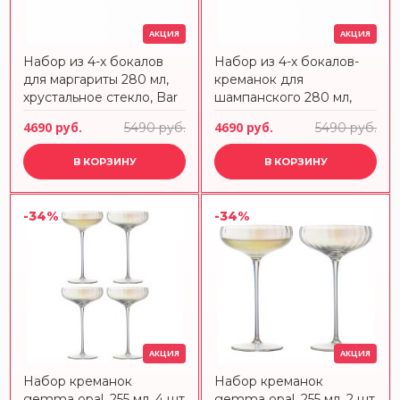
АКЦИЯ
АКЦИЯ
Набор из 4-х бокалов
Набор из 4-х бокалов-
для маргариты 280 мл,
креманок для
хрустальное стекло, Bar
шампанского 280 мл,
Special, 123627, SCHOTT
хрустальное стекло, Bar
4690 руб.
4690 руб.
5490 руб.
5490 руб.
ZWIESEL
Special, 123620, SCHOTT
ZWIESEL
В КОРЗИНУ
В КОРЗИНУ
-34%
-34%
АКЦИЯ
АКЦИЯ
Набор креманок
Набор креманок
gemma opal, 255 мл, 4 шт
gemma opal, 255 мл, 2 шт