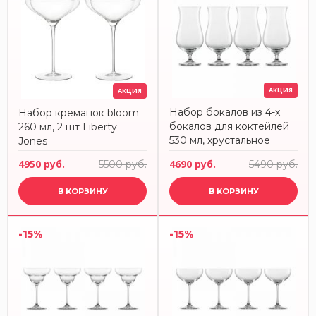
АКЦИЯ
АКЦИЯ
Набор бокалов из 4-х
Набор креманок bloom
бокалов для коктейлей
260 мл, 2 шт Liberty
530 мл, хрустальное
Jones
стекло, Bar Special,
4950 руб.
4690 руб.
5500 руб.
5490 руб.
123628, SCHOTT
ZWIESEL
В КОРЗИНУ
В КОРЗИНУ
-15%
-15%