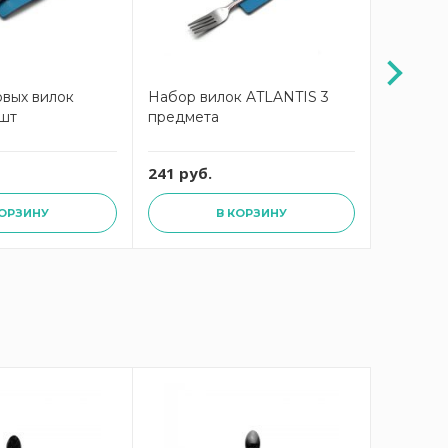
овых вилок
Набор вилок ATLANTIS 3
Вилка H
 шт
предмета
из нерж
шокола
241 руб.
3500 ру
КОРЗИНУ
В КОРЗИНУ