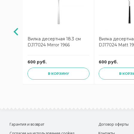
м
Вилка десертная 18.3 см
Вилка десертная
DJ17024 Mirror 1966
DJ17024 Matt 1
600 руб.
600 руб.
В КОРЗИНУ
В КОРЗ
Гарантия и возврат
Договор оферты
Согласие на использование cookies
Контакты