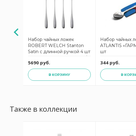
к
Набор чайных ложек
Набор чайных 
 шт
ROBERT WELCH Stanton
ATLANTIS «ГАР
кором
Satin с длинной ручкой 4 шт
шт
матовая сталь STASA1025V/4
5690 руб.
344 руб.
В КОРЗИНУ
В КОРЗ
Также в коллекции