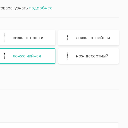
товара, узнать
подробнее
вилка столовая
ложка кофейная
ложка чайная
нож десертный