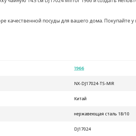
жку чайную 14.5 см DJ17024 Mirror 1966 и создать неп
оре качественной посуды для вашего дома. Покупайте у
1966
NX-DJ17024-TS-MIR
Китай
нержавеющая сталь 18/10
DJ17024