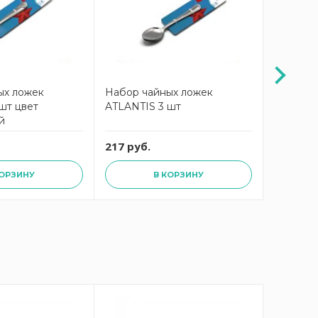
ых ложек
Набор чайных ложек
Набор ч
шт цвет
ATLANTIS 3 шт
ATLANTI
й
217 руб.
217 руб
КОРЗИНУ
В КОРЗИНУ