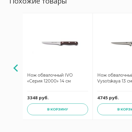
Похожие товары
зубцами
Нож обвалочный IVO
Нож обвалочный
 13 см
«Серия 12000» 14 см
Vysotskaya 13 с
3348 руб.
4745 руб.
В КОРЗИНУ
В КОРЗ