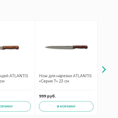
ощей ATLANTIS
Нож для нарезки ATLANTIS
Нож для
 см
«Серия 7» 23 см
«Серия 7
999 руб.
799 руб
КОРЗИНУ
В КОРЗИНУ