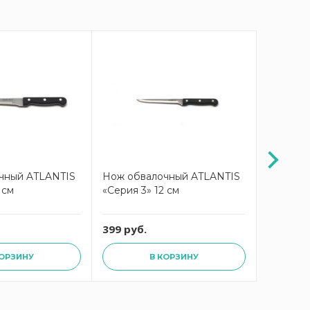
чный ATLANTIS
Нож обвалочный ATLANTIS
Нож обв
 см
«Серия 3» 12 см
«Серия 4
399 руб.
749 руб
КОРЗИНУ
В КОРЗИНУ