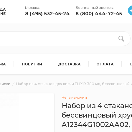
Москва:
Бесплатный звонок:
УДА
8 (495) 532-45-24
8 (800) 444-72-45
ЕНЕ
АЖА
НОВИНКИ
ДОСТАВКА
ОПЛАТА
виски
Набор из 4 стаканов для виски ELIXIR 380 мл, бессвинцовый 
Нет в наличии
Набор из 4 стакано
бессвинцовый хрус
A12344G1002AA02,