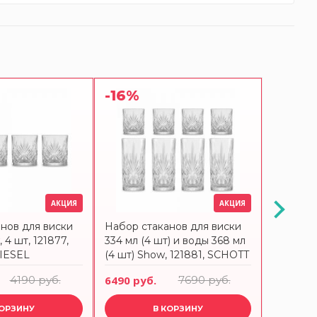
-16%
-19%
АКЦИЯ
АКЦИЯ
нов для виски
Набор стаканов для виски
Набор с
 4 шт, 121877,
334 мл (4 шт) и воды 368 мл
364 мл S
IESEL
(4 шт) Show, 121881, SCHOTT
SCHOTT
ZWIESEL
4190 руб.
6490 руб.
7690 руб.
3390 ру
КОРЗИНУ
В КОРЗИНУ