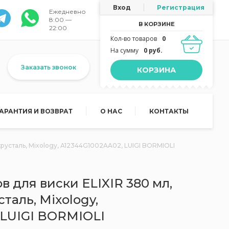
Вход
Регистрация
Ежедневно
8:00 —
В КОРЗИНЕ
22:00
Кол-во товаров
0
На сумму
0 руб.
Заказать звонок
КОРЗИНА
ГАРАНТИЯ И ВОЗВРАТ
О НАС
КОНТАКТЫ
хрусталь, Mixology, A12344G1002AA02, LUIGI BORMIOLI
в для виски ELIXIR 380 мл,
таль, Mixology,
 LUIGI BORMIOLI