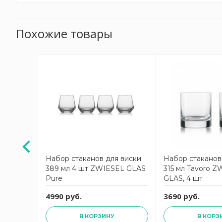
Похожие товары
АКЦИЯ
ующих»
Набор стаканов для виски
Набор стаканов
400 мл,
389 мл 4 шт ZWIESEL GLAS
315 мл Tavoro 
 Bar
Pure
GLAS, 4 шт
HOTT
руб.
4990 руб.
3690 руб.
В КОРЗИНУ
В КОРЗ