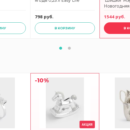
ягоды 0,25 л Easy Life
'Шишки' Мэ
Новогодняя 
LEANDER
798 руб.
1544 руб.
ИНУ
В КОРЗИНУ
В 
-10%
АКЦИЯ