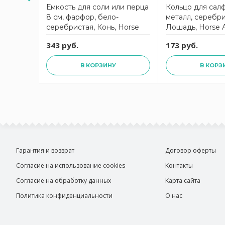
фор,
Емкость для соли или перца
Кольцо для салф
 ANNA
8 см, фарфор, бело-
металл, серебри
серебристая, Конь, Horse
Лошадь, Horse
ANNA LAFARG
LAFARG
343 руб.
173 руб.
В КОРЗИНУ
В КОРЗ
Гарантия и возврат
Договор оферты
Согласие на использование cookies
Контакты
Согласие на обработку данных
Карта сайта
Политика конфиденциальности
О нас