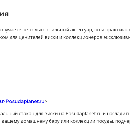
ия
олучаете не только стильный аксессуар, но и практично
рком для ценителей виски и коллекционеров эксклюзивн
>
ru>Posudaplanet.ru
альный стакан для виски на Posudaplanet.ru и наслади
 вашему домашнему бару или коллекции посуды, подче