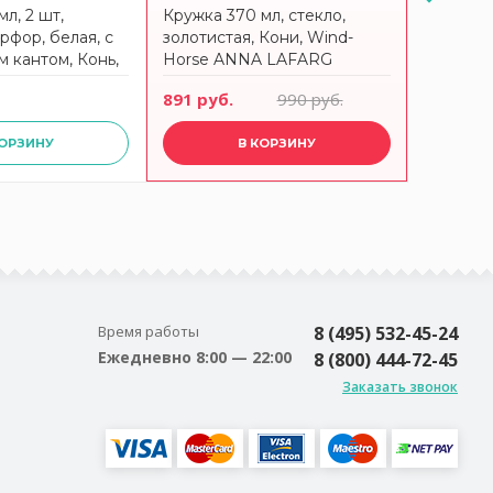
л, 2 шт,
Кружка 370 мл, стекло,
Кружка 
рфор, белая, с
золотистая, Кони, Wind-
фарфор,
 кантом, Конь,
Horse ANNA LAFARG
Лошади,
e ANNA LAFARG
LAFARG
891 руб.
990 руб.
543 руб
КОРЗИНУ
В КОРЗИНУ
Время работы
8 (495) 532-45-24
Ежедневно 8:00 — 22:00
8 (800) 444-72-45
Заказать звонок