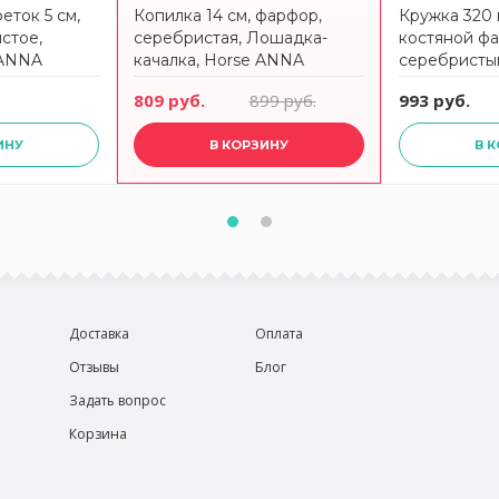
еток 5 см,
Копилка 14 см, фарфор,
Кружка 320 м
стое,
серебристая, Лошадка-
костяной фа
 ANNA
качалка, Horse ANNA
серебристым
LAFARG
White hors
809 руб.
899 руб.
993 руб.
ИНУ
В КОРЗИНУ
В 
Доставка
Оплата
Отзывы
Блог
Задать вопрос
Корзина