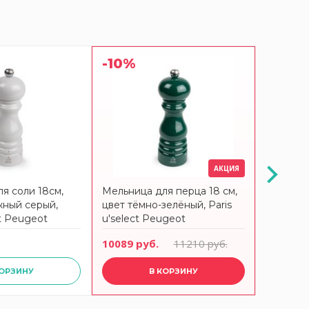
-10%
-10%
АКЦИЯ
я соли 18см,
Мельница для перца 18 см,
Мельниц
жный серый,
цвет тёмно-зелёный, Paris
цвет жёл
ct Peugeot
u'select Peugeot
Peugeo
10089 руб.
11210 руб.
10089 р
КОРЗИНУ
В КОРЗИНУ