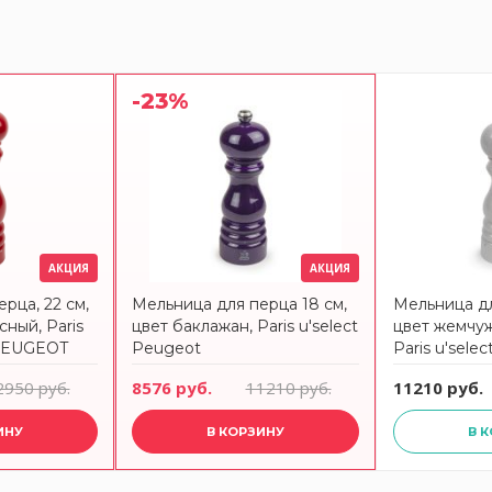
-23%
АКЦИЯ
АКЦИЯ
рца, 22 см,
Мельница для перца 18 см,
Мельница дл
сный, Paris
цвет баклажан, Paris u'select
цвет жемчу
, PEUGEOT
Peugeot
Paris u'sele
2950 руб.
8576 руб.
11210 руб.
11210 руб.
ИНУ
В КОРЗИНУ
В 