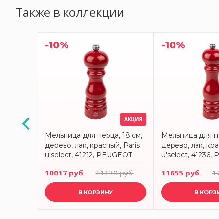
Также в коллекции
-10%
-10%
АКЦИЯ
АКЦИЯ
22 см,
Мельница для перца, 18 см,
Мельница для пе
Paris
дерево, лак, красный, Paris
дерево, лак, кра
783400
u'select, 41212, PEUGEOT
u'select, 41236
 руб.
10017 руб.
11130 руб.
11655 руб.
1
В КОРЗИНУ
В КОРЗ