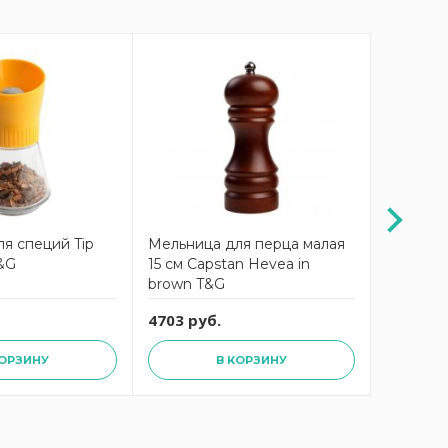
я специй Tip
Мельница для перца малая
Мельниц
T&G
15 см Capstan Hevea in
Capstan 
brown T&G
brown T
4703 руб.
4703 ру
КОРЗИНУ
В КОРЗИНУ