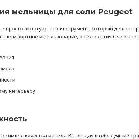
ия мельницы для соли Peugeot
о не просто аксессуар, это инструмент, который делает
т комфортное использование, а технология u'select по
вания
помола
чности
ому интерьеру
жность
это символ качества и стиля. Воплощая в себе лучшие т