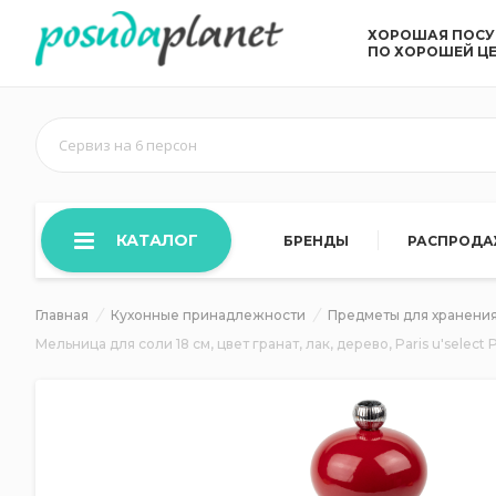
ХОРОШАЯ ПОС
ПО ХОРОШЕЙ Ц
Сервиз на 6 персон
КАТАЛОГ
БРЕНДЫ
РАСПРОД
Главная
Кухонные принадлежности
Предметы для хранения
Мельница для соли 18 см, цвет гранат, лак, дерево, Paris u'selec