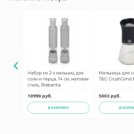
а малая
Набор из 2-х мельниц для
Мельница для со
in red
соли и перца, 14 см, матовая
T&G CrushGrind M
сталь, Brabantia
10990 руб.
5003 руб.
В КОРЗИНУ
В КОРЗ