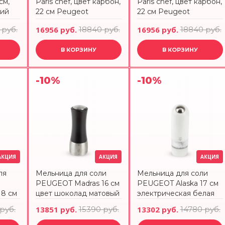
см,
Paris chef, цвет карбон,
Paris chef, цвет карбон,
ний
22 см Peugeot
22 см Peugeot
 руб.
16956 руб.
18840 руб.
16956 руб.
18840 руб.
В КОРЗИНУ
В КОРЗИНУ
-10%
-10%
АКЦИЯ
АКЦИЯ
АКЦИЯ
ля
Мельница для соли
Мельница для соли
PEUGEOT Madras 16 см
PEUGEOT Alaska 17 см
8 см
цвет шоколад матовый
электрическая белая
 руб.
13851 руб.
15390 руб.
13302 руб.
14780 руб.