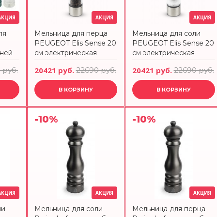
АКЦИЯ
АКЦИЯ
АКЦИЯ
ля
Мельница для перца
Мельница для соли
PEUGEOT Elis Sense 20
PEUGEOT Elis Sense 20
еней
см электрическая
см электрическая
рево,
 руб.
20421 руб.
22690 руб.
20421 руб.
22690 руб.
aris
T
В КОРЗИНУ
В КОРЗИНУ
-10%
-10%
АКЦИЯ
АКЦИЯ
АКЦИЯ
ли
Мельница для соли
Мельница для перца