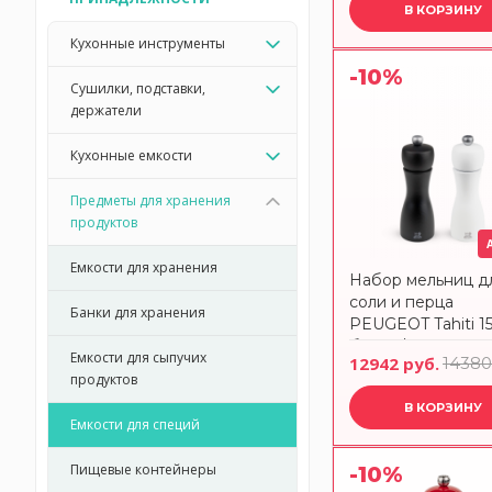
В КОРЗИНУ
3
Пластмасса-металл
Кухонные инструменты
Хромированный
2
-10%
пластик
Сушилки, подставки,
держатели
Кухонные емкости
Предметы для хранения
продуктов
Емкости для хранения
Набор мельниц д
соли и перца
Банки для хранения
PEUGEOT Tahiti 1
белый/черный
Емкости для сыпучих
12942 руб.
14380
продуктов
В КОРЗИНУ
Емкости для специй
Пищевые контейнеры
-10%