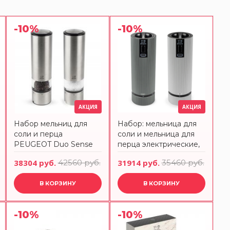
-10%
-10%
АКЦИЯ
АКЦИЯ
Набор мельниц для
Набор: мельница для
соли и перца
соли и мельница для
PEUGEOT Duo Sense
перца электрические,
20 см электрический с
15 см, Line, цвет
38304 руб.
42560 руб.
31914 руб.
35460 руб.
подставкой
алюминий, карбон
Peugeot 2/4314800
В КОРЗИНУ
В КОРЗИНУ
-10%
-10%