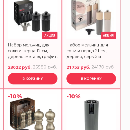
АКЦИЯ
АКЦИЯ
Набор мельниц для
Набор мельниц для
соли и перца 12 см,
соли и перца 21 см,
дерево, металл, графит,
дерево, серый и
Night Chiс PEUGEOT
розовый, Boreal
23022 руб.
25580 руб.
21753 руб.
24170 руб.
PEUGEOT
В КОРЗИНУ
В КОРЗИНУ
-10%
-10%