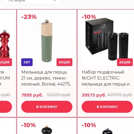
По акции
-23%
-10%
АКЦИЯ
ХИТ
АКЦИЯ
АКЦИЯ
ля
Мельница для перца,
Набор подарочный
DIUM
21 см, дерево, темно-
NIGHT ELECTRIC:
й
зеленый, Boreal, 44275,
мельница для перца и
PEUGEOT
мельница для соли
 руб.
7895 руб.
10320 руб.
39573 руб.
43970 руб.
электрические 15 см,
черный, Line Peugeot
В КОРЗИНУ
В КОРЗИНУ
4329200
-10%
-10%