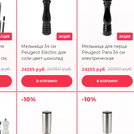
АКЦИЯ
АКЦИЯ
АКЦИЯ
ля
Мельница 34 см
Мельница для перца
Peugeot Electric для
Peugeot Paris 34 см
см,
соли цвет шоколад
электрическая
48013
 руб.
24255 руб.
26950 руб.
24255 руб.
26950 руб.
В КОРЗИНУ
В КОРЗИНУ
-10%
-10%