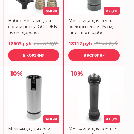
АКЦИЯ
АКЦИЯ
Набор мельниц для
Мельница для перца
соли и перца GOLDEN
электрическая 15 см,
18 см, дерево,
Line, цвет карбон
золотистый Peugeot
Peugeot
18603 руб.
20670 руб.
18117 руб.
20130 руб.
48006
В КОРЗИНУ
В КОРЗИНУ
-10%
-10%
АКЦИЯ
АКЦИЯ
Мельница для соли
Мельница для перца с