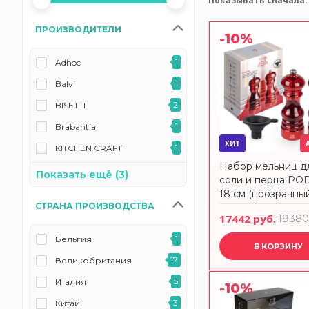
Показывать сначала:
ПРОИЗВОДИТЕЛИ
-10%
1
Adhoc
1
Balvi
2
BISETTI
1
Brabantia
ХИТ
1
KITCHEN CRAFT
Набор мельниц д
5
Nuova Cer
Показать ещё (3)
соли и перца PO
85
Peugeot
18 см (прозрачны
СТРАНА ПРОИЗВОДСТВА
красный акрил)
17
T&G
17442 руб.
19380
Peugeot 47993
1
Бельгия
В КОРЗИНУ
17
Великобритания
5
Италия
-10%
3
Китай