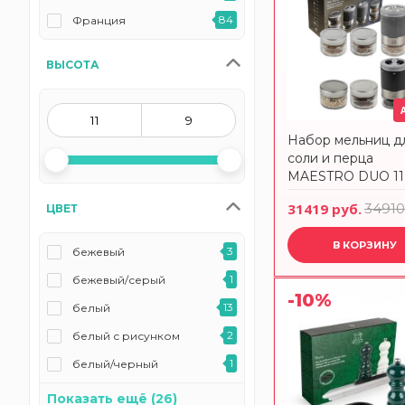
84
Франция
ВЫСОТА
Набор мельниц д
соли и перца
MAESTRO DUO 11 
графит Peugeot 
31419 руб.
34910
ЦВЕТ
В КОРЗИНУ
3
бежевый
1
бежевый/серый
-10%
13
белый
2
белый с рисунком
1
белый/черный
1
графит
Показать ещё (26)