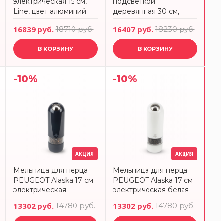
электрическая 15 см,
подсветкой
Line, цвет алюминий
деревянная 30 см,
Peugeot 4313100
графит, BBQ, 41526,
16839 руб.
18710 руб.
16407 руб.
18230 руб.
PEUGEOT,
В КОРЗИНУ
В КОРЗИНУ
-10%
-10%
АКЦИЯ
АКЦИЯ
Мельница для перца
Мельница для перца
PEUGEOT Alaska 17 см
PEUGEOT Alaska 17 см
электрическая
электрическая белая
13302 руб.
14780 руб.
13302 руб.
14780 руб.