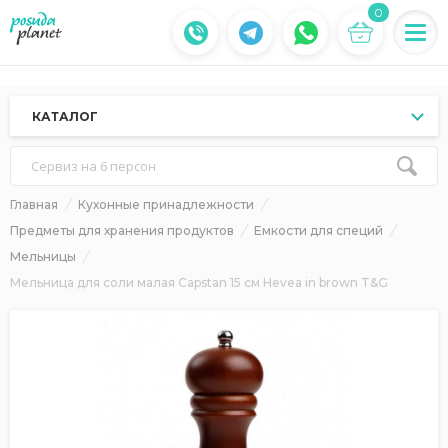
0
КАТАЛОГ
Сервиз на 6 персон
Главная
Кухонные принадлежности
Предметы для хранения продуктов
Емкости для специй
Мельницы
Мельница для соли малая Capstan 15 см Hevea in brown T&G