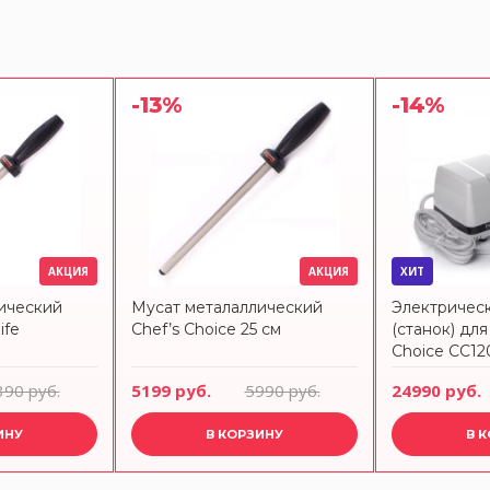
-13%
-14%
АКЦИЯ
АКЦИЯ
ХИТ
ический
Мусат металаллический
Электрическ
ife
Chef’s Choice 25 см
(станок) дл
Choice CC1
390 руб.
5199 руб.
5990 руб.
24990 руб.
ИНУ
В КОРЗИНУ
В 