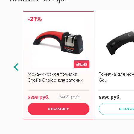
-21%
АКЦИЯ
Touch
Механическая точилка
Точилка для но
Chef’s Choice для заточки
Gou
5899 руб.
7468 руб.
8990 руб.
В КОРЗИНУ
В КОРЗ