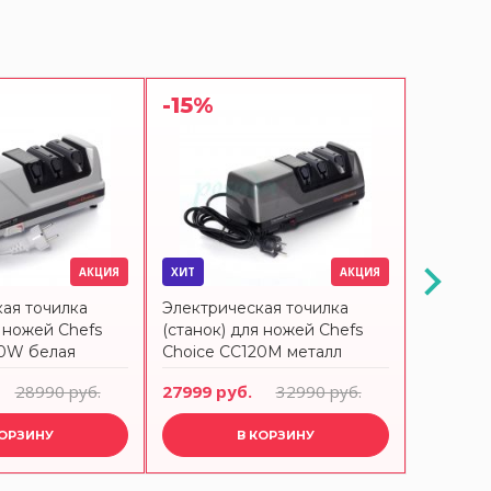
-15%
АКЦИЯ
ХИТ
АКЦИЯ
ХИТ
ая точилка
Электрическая точилка
Электри
я ножей Chefs
(станок) для ножей Chefs
(станок)
20W белая
Choice CC120M металл
японски
Choice 
28990 руб.
27999 руб.
32990 руб.
29990 р
КОРЗИНУ
В КОРЗИНУ