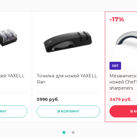
-17%
ХИТ
жей YAXELL
Точилка для ножей YAXELL
Механическа
Ran
ножей Chef’s
sharpeners
5990 руб.
3479 руб.
ИНУ
В КОРЗИНУ
В 