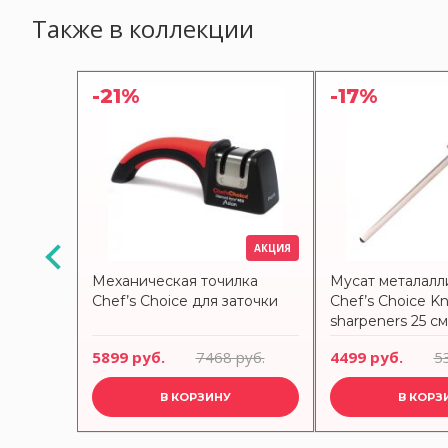
Также в коллекции
-21%
-17%
АКЦИЯ
АКЦИЯ
лка
Механическая точилка
Мусат металалл
их
Chef’s Choice для заточки
Chef’s Choice Kn
 CC316
sharpeners 25 см
 руб.
5899 руб.
7468 руб.
4499 руб.
5
В КОРЗИНУ
В КОРЗ