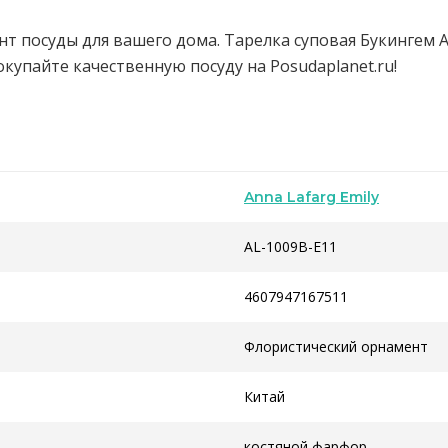
т посуды для вашего дома. Тарелка суповая Букингем Ann
окупайте качественную посуду на Posudaplanet.ru!
Anna Lafarg Emily
AL-1009B-E11
4607947167511
Флористический орнамент
Китай
костяной фарфор