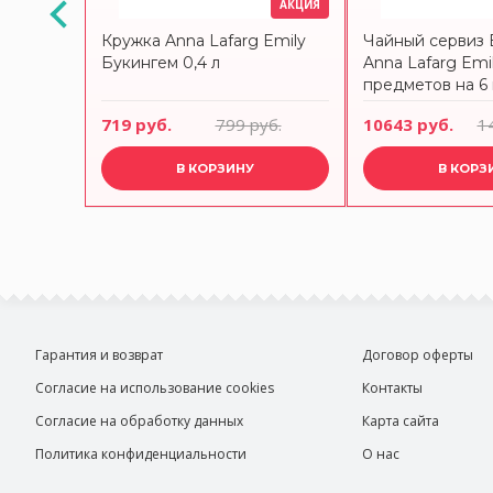
АКЦИЯ
АКЦИЯ
Кружка Anna Lafarg Emily
Чайный сервиз 
rg Emily
Букингем 0,4 л
Anna Lafarg Emil
предметов на 6
руб.
719 руб.
799 руб.
10643 руб.
1
В КОРЗИНУ
В КОРЗ
Гарантия и возврат
Договор оферты
Согласие на использование cookies
Контакты
Согласие на обработку данных
Карта сайта
Политика конфиденциальности
О нас