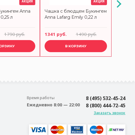
АКЦИЯ
АКЦИЯ
Букингем Anna
Чашка с блюдцем Букингем
Тарелка
 0,25 л
Anna Lafarg Emily 0,22 л
Букинге
19 см
1790 руб.
1341 руб.
1490 руб.
719 руб
КОРЗИНУ
В КОРЗИНУ
Время работы
8 (495) 532-45-24
Ежедневно 8:00 — 22:00
8 (800) 444-72-45
Заказать звонок