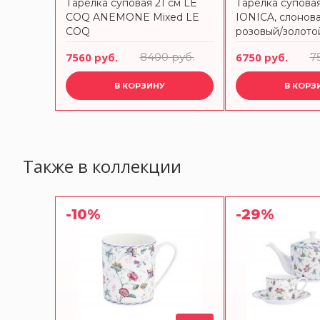
y, 470
Тарелка суповая 21 см LE
Тарелка суповая
berty
COQ ANEMONE Mixed LE
IONICA, слонова
COQ
розовый/золото
руб.
7560 руб.
8400 руб.
6750 руб.
7
В КОРЗИНУ
В КОРЗ
Также в коллекции
-10%
-29%