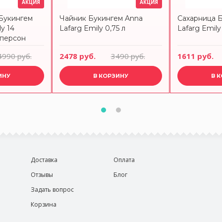
АКЦИЯ
АКЦИЯ
Букингем
Чайник Букингем Anna
Сахарница 
y 14
Lafarg Emily 0,75 л
Lafarg Emily
 персон
4990 руб.
2478 руб.
3490 руб.
1611 руб.
ИНУ
В КОРЗИНУ
В 
Доставка
Оплата
Отзывы
Блог
Задать вопрос
Корзина