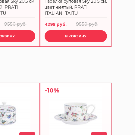
вая Sky 20,5 см,
Тарелка суповая Sky 20,5 см,
Тарелка 
й, PRATI
цвет желтый, PRATI
цвет бе
ITU
ITALIANI TAITU
TAITU
9550 руб.
4298 руб.
9550 руб.
4298 ру
КОРЗИНУ
В КОРЗИНУ
-10%
-10%