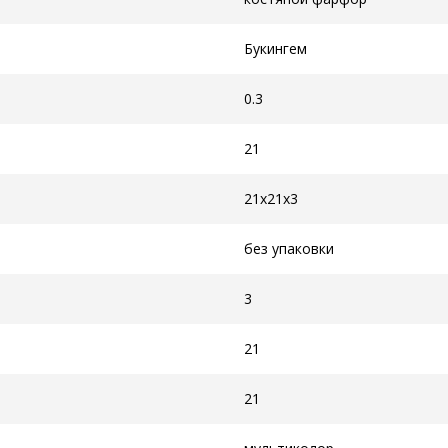
Букингем
0.3
21
21x21x3
без упаковки
3
21
21