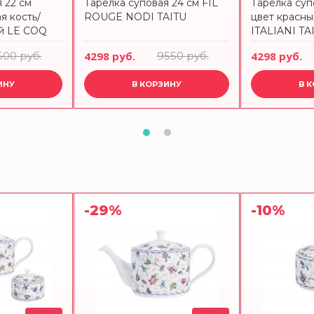
 22 см
Тарелка суповая 24 см FIL
Тарелка супо
я кость/
ROUGE NODI TAITU
цвет красны
й LE COQ
ITALIANI TA
500 руб.
4298 руб.
9550 руб.
4298 руб.
ИНУ
В КОРЗИНУ
В 
-29%
-10%