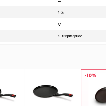
20
1 см
да
антипригарное
-10%