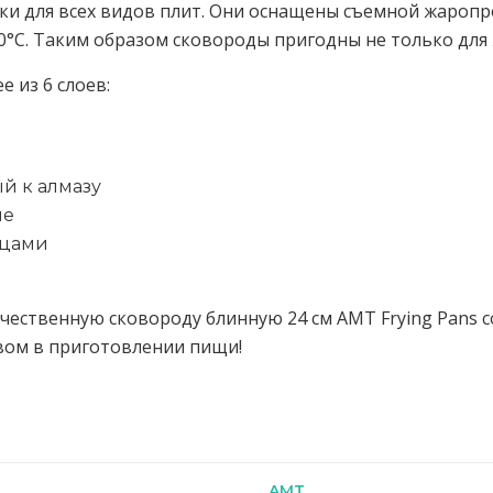
ки для всех видов плит. Они оснащены съемной жаропр
0°C. Таким образом сковороды пригодны не только для ж
 из 6 слоев:
й к алмазу
ие
ицами
ественную сковороду блинную 24 см AMT Frying Pans со
вом в приготовлении пищи!
AMT