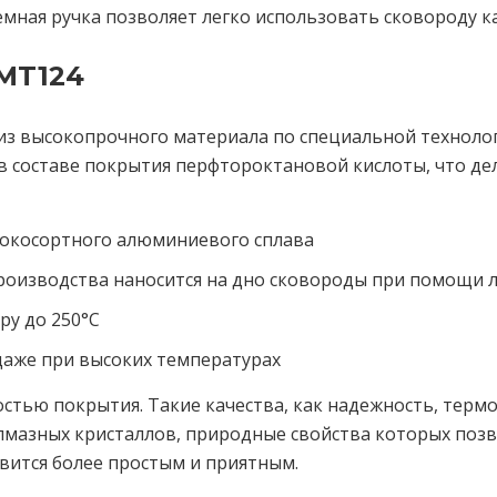
ная ручка позволяет легко использовать сковороду как 
MT124
 из высокопрочного материала по специальной техноло
 в составе покрытия перфтороктановой кислоты, что 
сокосортного алюминиевого сплава
производства наносится на дно сковороды при помощи 
у до 250°C
аже при высоких температурах
остью покрытия. Такие качества, как надежность, терм
алмазных кристаллов, природные свойства которых поз
вится более простым и приятным.