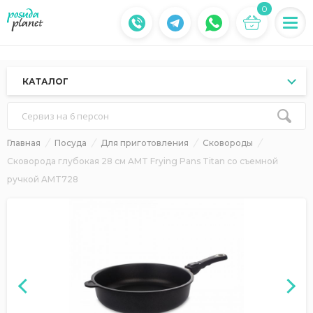
0
КАТАЛОГ
Сервиз на 6 персон
Главная
Посуда
Для приготовления
Сковороды
Сковорода глубокая 28 см AMT Frying Pans Titan со съемной
ручкой AMT728