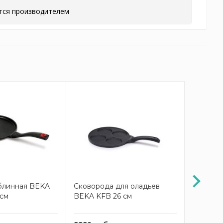
тся производителем
блинная BEKA
Сковорода для оладьев
Сковоро
см
BEKA KFB 26 см
см KF