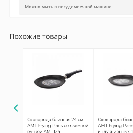
Можно мыть в посудомоечной машине
Похожие товары
АКЦИЯ
28 см, с
кой 628
Сковорода блинная 24 см
Сковорода блин
AMT Frying Pans со съемной
AMT Frying Pans
ручкой AMT124
индукционных п