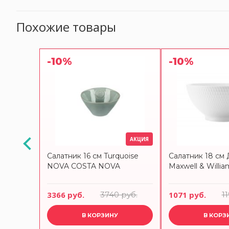
Похожие товары
-10%
-10%
АКЦИЯ
ite
Салатник 16 см Turquoise
Салатник 18 см
SIGN
NOVA COSTA NOVA
Maxwell & Willia
3366 руб.
3740 руб.
1071 руб.
1
В КОРЗИНУ
В КОРЗ