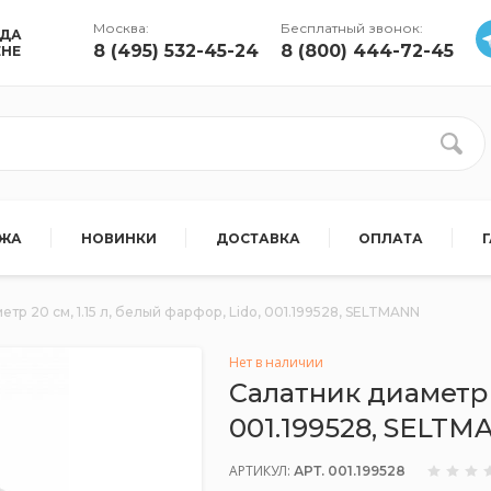
Москва:
Бесплатный звонок:
УДА
8 (495) 532-45-24
8 (800) 444-72-45
ЕНЕ
АЖА
НОВИНКИ
ДОСТАВКА
ОПЛАТА
етр 20 см, 1.15 л, белый фарфор, Lido, 001.199528, SELTMANN
Нет в наличии
Салатник диаметр 2
001.199528, SELT
АРТИКУЛ:
АРТ. 001.199528