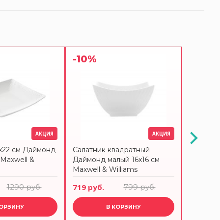
-10%
-10%
АКЦИЯ
АКЦИЯ
x22 см Даймонд
Салатник квадратный
Салатни
Maxwell &
Даймонд малый 16x16 см
18 см Д
Maxwell & Williams
Williams
1290 руб.
719 руб.
799 руб.
809 руб
КОРЗИНУ
В КОРЗИНУ