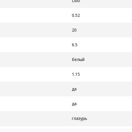
Lido
0.52
20
6.5
белый
1.15
да
да
глазурь