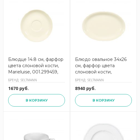
Блюдце 14.8 см, фарфор
Блюдо овальное 34x26
цвета слоновой кости,
см, фарфор цвета
Marieluise, 001.299459,
слоновой кости,
SELTMANN
Marieluise, 001.294509,
БРЕНД: SELTMANN
БРЕНД: SELTMANN
SELTMANN
1670 руб.
8940 руб.
В КОРЗИНУ
В КОРЗИНУ