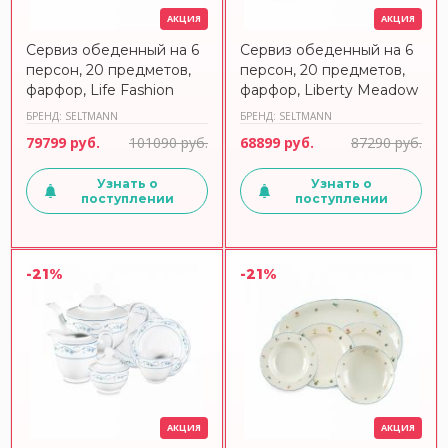
АКЦИЯ
АКЦИЯ
Сервиз обеденный на 6
Сервиз обеденный на 6
персон, 20 предметов,
персон, 20 предметов,
фарфор, Life Fashion
фарфор, Liberty Meadow
Glamorous Black,
Grasses, Green,
БРЕНД: SELTMANN
БРЕНД: SELTMANN
25677DS20, SELTMANN
65300DS20, SELTMANN
79799 руб.
101090 руб.
68899 руб.
87290 руб.
Узнать о
Узнать о
поступлении
поступлении
-21%
-21%
АКЦИЯ
АКЦИЯ