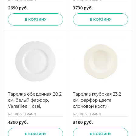
2690 руб.
3730 руб.
В КОРЗИНУ
В КОРЗИНУ
Тарелка обеденная 28.2
Тарелка глубокая 23.2
см, белый фарфор,
см, фарфор цвета
Versailles Hotel,
слоновой кости,
001.728238, SELTMANN
Versailles Hotel,
БРЕНД: SELTMANN
БРЕНД: SELTMANN
001.773361, SELTMANN
4390 руб.
3100 руб.
В КОРЗИНУ
В КОРЗИНУ