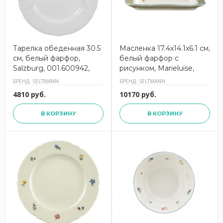
Тарелка обеденная 30.5
Масленка 17.4х14.1х6.1 см,
см, белый фарфор,
белый фарфор с
Salzburg, 001.600942,
рисунком, Marieluise,
SELTMANN
001.293222, SELTMANN
БРЕНД: SELTMANN
БРЕНД: SELTMANN
4810 руб.
10170 руб.
В КОРЗИНУ
В КОРЗИНУ