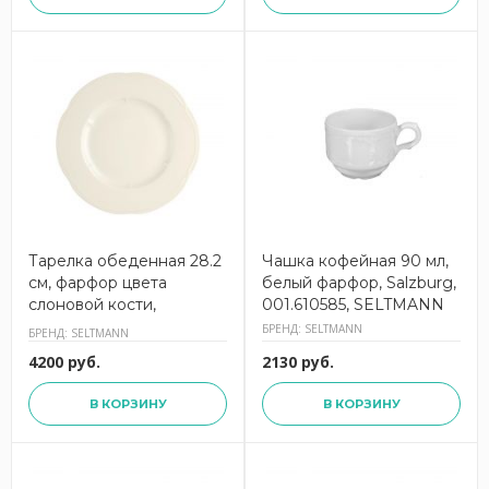
Тарелка обеденная 28.2
Чашка кофейная 90 мл,
см, фарфор цвета
белый фарфор, Salzburg,
слоновой кости,
001.610585, SELTMANN
Versailles Hotel,
БРЕНД: SELTMANN
БРЕНД: SELTMANN
001.773357, SELTMANN
4200 руб.
2130 руб.
В КОРЗИНУ
В КОРЗИНУ