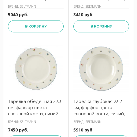
001.291590(4003106028011),
Marieluise,
БРЕНД: SELTMANN
БРЕНД: SELTMANN
SELTMANN
001.290597(4003106027984)
5040 руб.
3410 руб.
SELTMANN
В КОРЗИНУ
В КОРЗИНУ
Тарелка обеденная 27.3
Тарелка глубокая 23.2
см, фарфор цвета
см, фарфор цвета
слоновой кости, синий,
слоновой кости, синий,
Marieluise,
Marieluise, 001.291410,
БРЕНД: SELTMANN
БРЕНД: SELTMANN
001.291128(4003106027991),
SELTMANN
7450 руб.
5910 руб.
SELTMANN