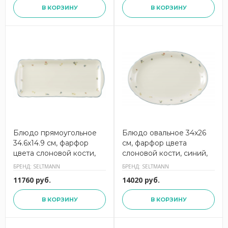
В КОРЗИНУ
В КОРЗИНУ
Блюдо прямоугольное
Блюдо овальное 34x26
34.6х14.9 см, фарфор
см, фарфор цвета
цвета слоновой кости,
слоновой кости, синий,
синий, Marieluise,
Marieluise, 001.294554,
БРЕНД: SELTMANN
БРЕНД: SELTMANN
001.295157, SELTMANN
SELTMANN
11760 руб.
14020 руб.
В КОРЗИНУ
В КОРЗИНУ