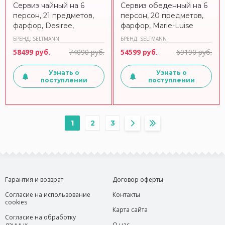
Сервиз чайный на 6
Сервиз обеденный на 6
персон, 21 предметов,
персон, 20 предметов,
фарфор, Desiree,
фарфор, Marie-Luise
44935TS21, SELTMANN
30308, 30308DS20,
БРЕНД: SELTMANN
БРЕНД: SELTMANN
SELTMANN
58499 руб.
74090 руб.
54599 руб.
69190 руб.
Узнать о
Узнать о
поступлении
поступлении
1
2
3
Гарантия и возврат
Договор оферты
Согласие на использование
Контакты
cookies
Карта сайта
Согласие на обработку
данных
О нас