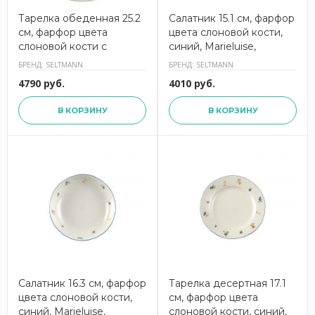
Тарелка обеденная 25.2
Салатник 15.1 см, фарфор
см, фарфор цвета
цвета слоновой кости,
слоновой кости с
синий, Marieluise,
рисунком Marieluise,
001.292094(4003106008532),
БРЕНД: SELTMANN
БРЕНД: SELTMANN
001.291074, SELTMANN
SELTMANN
4790 руб.
4010 руб.
В КОРЗИНУ
В КОРЗИНУ
Салатник 16.3 см, фарфор
Тарелка десертная 17.1
цвета слоновой кости,
см, фарфор цвета
синий, Marieluise,
слоновой кости, синий,