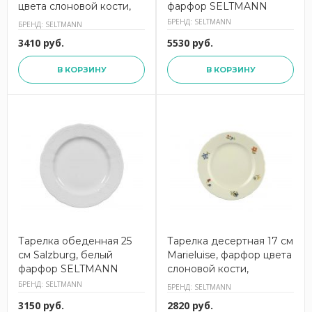
цвета слоновой кости,
фарфор SELTMANN
SELTMANN
БРЕНД: SELTMANN
БРЕНД: SELTMANN
3410 руб.
5530 руб.
В КОРЗИНУ
В КОРЗИНУ
Тарелка обеденная 25
Тарелка десертная 17 см
см Salzburg, белый
Marieluise, фарфор цвета
фарфор SELTMANN
слоновой кости,
SELTMANN 001.290681
БРЕНД: SELTMANN
БРЕНД: SELTMANN
3150 руб.
2820 руб.