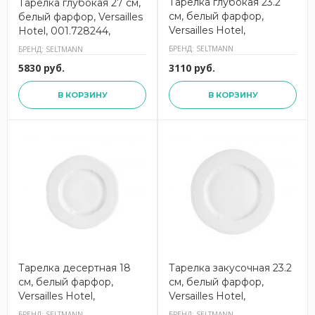
Тарелка глубокая 23.2
Тарелка глубокая 27 см,
см, белый фарфор,
белый фарфор, Versailles
Versailles Hotel,
Hotel, 001.728244,
001.728242, SELTMANN
SELTMANN
БРЕНД: SELTMANN
БРЕНД: SELTMANN
5830 руб.
3110 руб.
В КОРЗИНУ
В КОРЗИНУ
Тарелка десертная 18
Тарелка закусочная 23.2
см, белый фарфор,
см, белый фарфор,
Versailles Hotel,
Versailles Hotel,
001.728236, SELTMANN
001.728237, SELTMANN
БРЕНД: SELTMANN
БРЕНД: SELTMANN