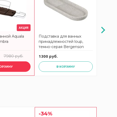
АКЦИЯ
анной Aquala
Подставка для ванных
Подстав
mbra
принадлежностей loup,
принадл
темно-серая Bergenson
бежевая
Bjorn Bath
Bath
7980 руб.
1300 руб.
1300 ру
КОРЗИНУ
В КОРЗИНУ
-34%