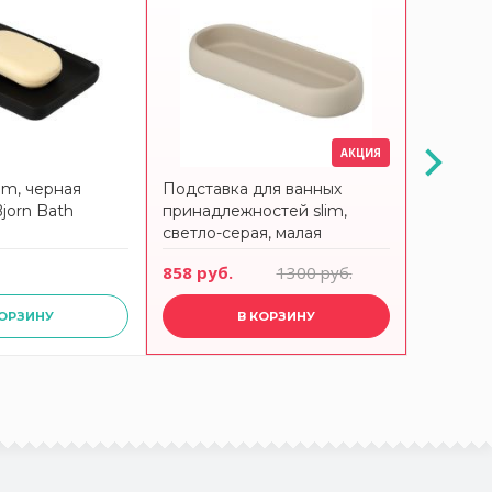
АКЦИЯ
im, черная
Подставка для ванных
Подстав
jorn Bath
принадлежностей slim,
принадл
светло-серая, малая
черная,
Bergenson Bjorn Bath
Bjorn Ba
858 руб.
1300 руб.
2400 ру
КОРЗИНУ
В КОРЗИНУ