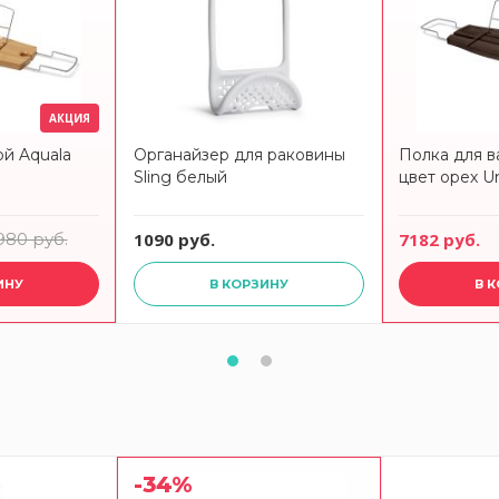
АКЦИЯ
ой Aquala
Органайзер для раковины
Полка для в
Sling белый
цвет орех U
980 руб.
1090 руб.
7182 руб.
ИНУ
В КОРЗИНУ
В 
-34%