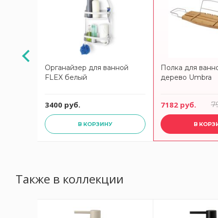
ша
Органайзер для ванной
Полка для ванн
ve, белый
FLEX белый
дерево Umbra
3400 руб.
7182 руб.
7
В КОРЗИНУ
В КОРЗ
Также в коллекции