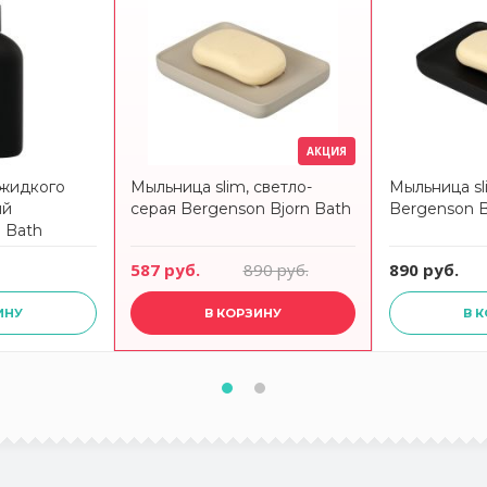
АКЦИЯ
 жидкого
Мыльница slim, светло-
Мыльница sl
ый
серая Bergenson Bjorn Bath
Bergenson B
 Bath
587 руб.
890 руб.
890 руб.
ИНУ
В КОРЗИНУ
В 