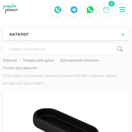
0
КАТАЛОГ
Сервиз на 6 персон
Главная
Товары для дома
Для ванной комнаты
Полки для ванной
Подставка для ванных принадлежностей slim, черная, малая
Bergenson Bjorn Bath