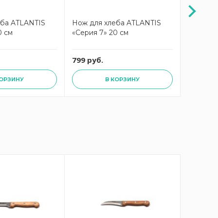
еба ATLANTIS
Нож для хлеба ATLANTIS
Нож для
0 см
«Серия 7» 20 см
25000» 
799 руб.
2009 ру
КОРЗИНУ
В КОРЗИНУ