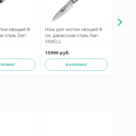
стки овощей 8
Нож для чистки овощей 8
Нож кух
ая сталь Zen
см, дамасская сталь Ran
ARCOS Ri
YAXELL
230224
15990 руб.
4690 ру
КОРЗИНУ
В КОРЗИНУ