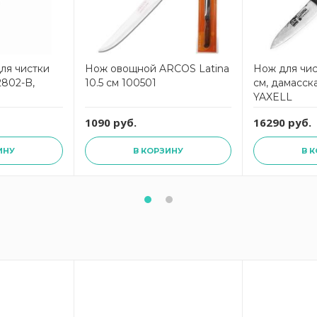
ля чистки
Нож овощной ARCOS Latina
Нож для чи
 2802-B,
10.5 см 100501
см, дамасск
YAXELL
1090 руб.
16290 руб.
ИНУ
В КОРЗИНУ
В 