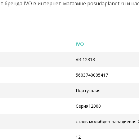
т бренда IVO в интернет-магазине posudaplanet.ru и н
IVO
VR-12313
5603740005417
Португалия
Серия12000
сталь молибден-ванадиевая
12