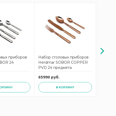
овых приборов
Набор столовых приборов
Набор с
BOR 24
Herdmar SOBOR COPPER
Herdmar
PVD 24 предмета
предме
65990 руб.
25990 р
КОРЗИНУ
В КОРЗИНУ