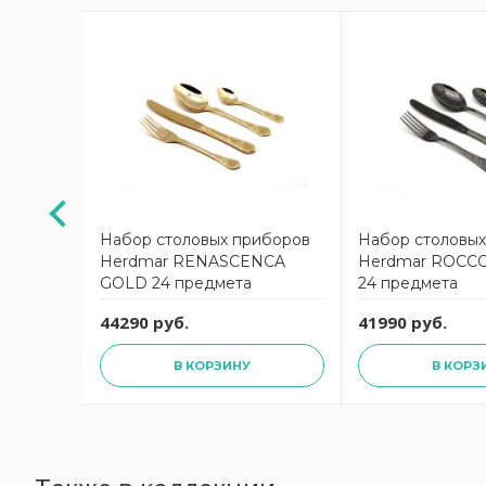
АКЦИЯ
иборов
Набор столовых приборов
Набор столовы
ngham
Herdmar RENASCENCA
Herdmar ROCCO
на 6
GOLD 24 предмета
24 предмета
/24
 руб.
44290 руб.
41990 руб.
В КОРЗИНУ
В КОРЗ