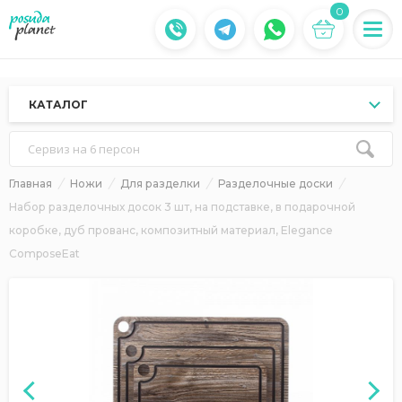
0
КАТАЛОГ
Сервиз на 6 персон
Главная
Ножи
Для разделки
Разделочные доски
Набор разделочных досок 3 шт, на подставке, в подарочной
коробке, дуб прованс, композитный материал, Elegance
ComposeEat