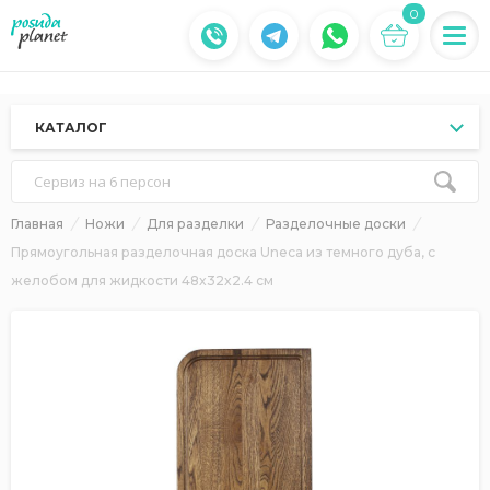
0
КАТАЛОГ
Сервиз на 6 персон
Главная
Ножи
Для разделки
Разделочные доски
Прямоугольная разделочная доска Uneca из темного дуба, с
желобом для жидкости 48x32x2.4 см