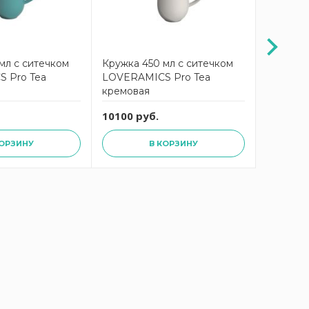
мл с ситечком
Кружка 450 мл с ситечком
Кружка 
 Pro Tea
LOVERAMICS Pro Tea
COSTA 
кремовая
10100 руб.
2727 ру
КОРЗИНУ
В КОРЗИНУ