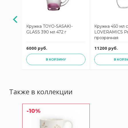
АКЦИЯ
ell &
Кружка TOYO-SASAKI-
Кружка 450 мл 
еты» в
GLASS 390 мл 472 г
LOVERAMICS Pr
ке
прозрачная
уб.
6000 руб.
11200 руб.
В КОРЗИНУ
В КОРЗ
Также в коллекции
-10%