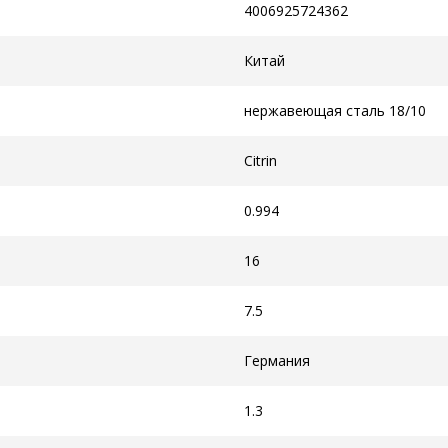
4006925724362
Китай
нержавеющая сталь 18/10
Citrin
0.994
16
7.5
Германия
1.3