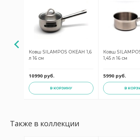
ОКОСТ
Ковш SILAMPOS ОКЕАН 1,6
Ковш SILAMPO
л 16 см
1,45 л 16 см
10990 руб.
5990 руб.
В КОРЗИНУ
В КОРЗ
Также в коллекции