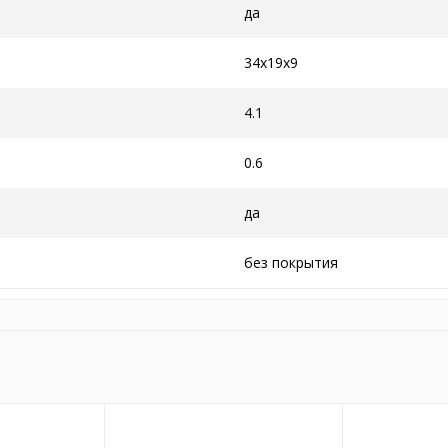
да
34x19x9
4.1
0.6
да
без покрытия