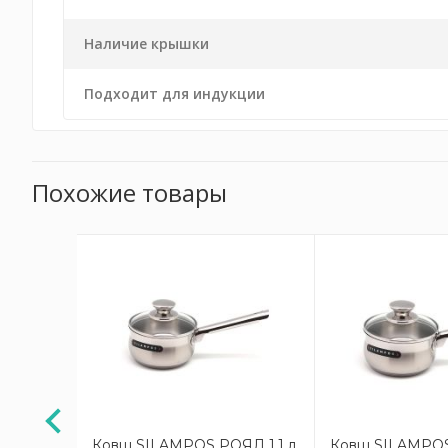
Наличие крышки
Подходит для индукции
Похожие товары
СУПРИМ
Ковш SILAMPOS РОЯЛ 1,1 л
Ковш SILAMPOS