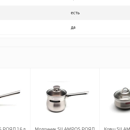
есть
да
 РОЯЛ 1,6 л
Молочник SILAMPOS РОЯЛ
Ковш SILA