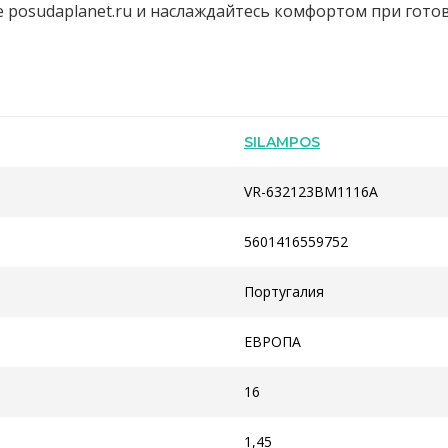
е posudaplanet.ru и наслаждайтесь комфортом при готов
SILAMPOS
VR-632123BM1116A
5601416559752
Португалия
ЕВРОПА
16
1,45