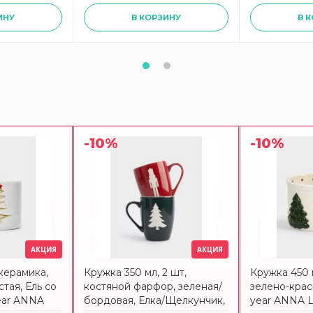
ИНУ
В КОРЗИНУ
В 
-10%
-10%
АКЦИЯ
АКЦИЯ
керамика,
Кружка 350 мл, 2 шт,
Кружка 450 
тая, Ель со
костяной фарфор, зеленая/
зелено-крас
ear ANNA
бордовая, Елка/Щелкунчик,
year ANNA 