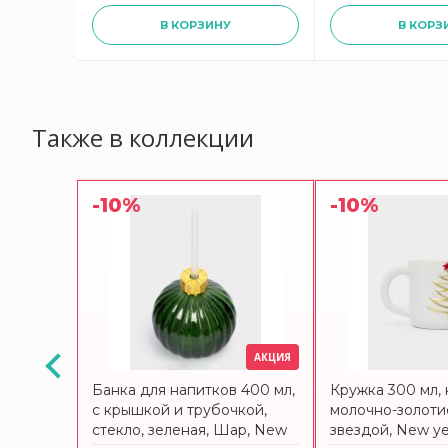
В КОРЗИНУ
В КОРЗ
Также в коллекции
-10%
-10%
АКЦИЯ
АКЦИЯ
,
Банка для напитков 400 мл,
Кружка 300 мл, 
красная,
с крышкой и трубочкой,
молочно-золотис
ear Anna
стекло, зеленая, Шар, New
звездой, New y