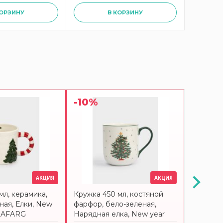
КОРЗИНУ
В КОРЗИНУ
-10%
-10%
АКЦИЯ
АКЦИЯ
мл, керамика,
Кружка 450 мл, костяной
Кружка 5
ная, Елки, New
фарфор, бело-зеленая,
бело-кр
LAFARG
Нарядная елка, New year
качалка