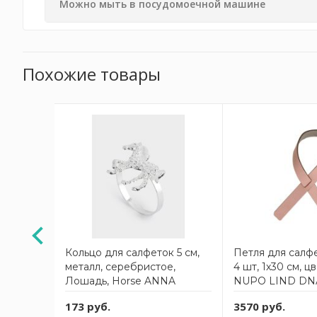
Можно мыть в посудомоечной машине
Похожие товары
ки набор
Кольцо для салфеток 5 см,
Петля для салф
черный/
металл, серебристое,
4 шт, 1х30 см, ц
o LIND
Лошадь, Horse ANNA
NUPO LIND DN
LAFARG
173 руб.
3570 руб.