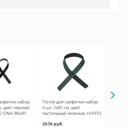
алфетки набор
Петля для салфетки набор
Петля д
м, цвет черный,
4 шт, 1х30 см, цвет
4 шт, 1х
D DNA 98491
пастельный зеленый, HIPPO
коричне
LIND DNA 981515
98486
3570 руб.
3570 ру