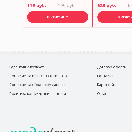
year ANNA LAFARG
LAFARG
руб.
179 руб.
199 руб.
629 руб.
6
В КОРЗИНУ
В КОРЗ
Гарантия и возврат
Договор оферты
Согласие на использование cookies
Контакты
Согласие на обработку данных
Карта сайта
Политика конфиденциальности
О нас