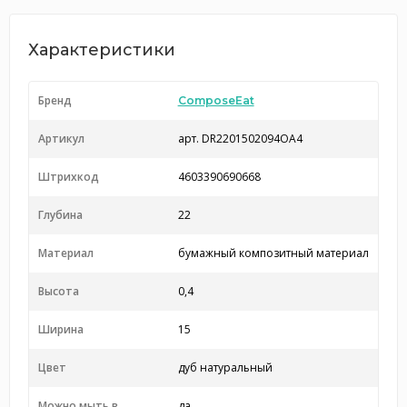
Характеристики
Бренд
ComposeEat
Артикул
арт. DR2201502094OA4
Штрихкод
4603390690668
Глубина
22
Материал
бумажный композитный материал
Высота
0,4
Ширина
15
Цвет
дуб натуральный
Можно мыть в
да