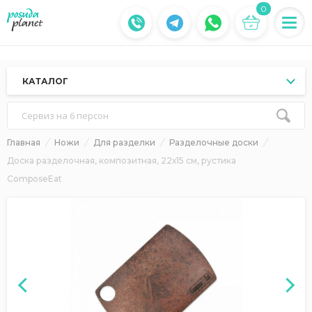
0
КАТАЛОГ
Сервиз на 6 персон
Главная
Ножи
Для разделки
Разделочные доски
Доска разделочная, композитная, 22х15 см, рустика
ComposeEat