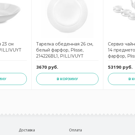
 23 см
Тарелка обеденная 26 см,
Сервиз чайн
PILLIVUYT
белый фарфор, Plisse,
14 предмето
214226BL1, PILLIVUYT
фарфор, Plis
PILLIVUYT
3670 руб.
53190 руб.
ИНУ
В КОРЗИНУ
В 
Доставка
Оплата