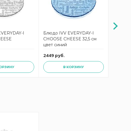
EVERYDAY-I
Блюдо IVV EVERYDAY-I
Блюдо"Б
EESE
CHOOSE CHEESE 32,5 см
SAGAF
цвет синий
2449 руб.
2591 ру
КОРЗИНУ
В КОРЗИНУ