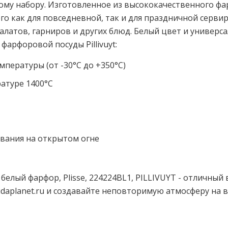
му набору. Изготовленное из высококачественного фа
го как для повседневной, так и для праздничной сервир
салатов, гарниров и других блюд. Белый цвет и универс
арфоровой посуды Pillivuyt:
пературы (от -30°С до +350°С)
ратуре 1400°С
ования на открытом огне
елый фарфор, Plisse, 224224BL1, PILLIVUYT - отличный в
udaplanet.ru и создавайте неповторимую атмосферу на 