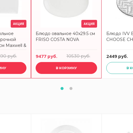
АКЦИЯ
АКЦИЯ
ольное
Блюдо овальное 40x29.5 см
Блюдо IVV 
арочной
FRISO COSTA NOVA
CHOOSE CH
см Maxwell &
690 руб.
9477 руб.
10530 руб.
2449 руб.
ИНУ
В КОРЗИНУ
В 