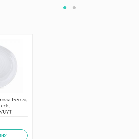
вая 16.5 см,
eck,
IVUYT
ИНУ