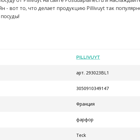
посуду от Pillivuyt на сайте Posudaplanet.ru и наслажда
 - вот то, что делает продукцию Pillivuyt так популярн
посуды!
PILLIVUYT
арт. 293023BL1
3050910349147
Франция
фарфор
Teck