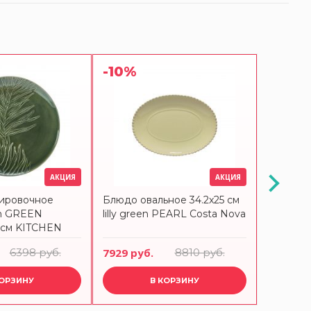
-10%
-10%
АКЦИЯ
АКЦИЯ
ировочное
Блюдо овальное 34.2x25 см
Блюдо с
in GREEN
lilly green PEARL Costa Nova
35.5x24.
5 см KITCHEN
бежевый
NOVA
6398 руб.
7929 руб.
8810 руб.
13095 р
КОРЗИНУ
В КОРЗИНУ