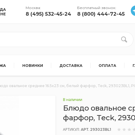
Москва:
Бесплатный звонок:
УДА
8 (495) 532-45-24
8 (800) 444-72-45
ЕНЕ
АЖА
НОВИНКИ
ДОСТАВКА
ОПЛАТА
юдо овальное среднее 16.5x23 см, белый фарфор, Teck, 293023BL1, P
В наличии
Блюдо овальное ср
фарфор, Teck, 293
АРТИКУЛ:
АРТ. 293023BL1