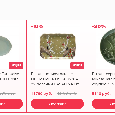
-10%
-20%
АКЦИЯ
АКЦИЯ
 Turquoise
Блюдо прямоугольное
Блюдо серв
TEJO Costa
DEER FRIENDS, 36.7x26.4
Mikasa Jard
см, зеленый CASAFINA BY
круглое 35.
COSTA NOVA
CRAFT
280 руб.
11790 руб.
13100 руб.
5118 руб.
ИНУ
В КОРЗИНУ
В 