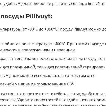
о удобным для сервировки различных блюд, а белый цв
суды Pillivuyt:
ературы (от -30°С до +350°С): посуду Pillivuyt можно 
чет обжига при температуре 1400°С. При таком подходе 
еханическим повреждениям и царапинам
раняет тепло даже после того, как вы сняли посуду с ог
 для праздничной, так и для повседневной сервировки
ванным дном можно использовать на открытом огне
омоечной машине и использования в СВЧ
искусство, которое сочетает в себе качество, удобство и 
дежности. Удивите своих гостей и создайте неповтори