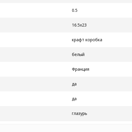
0.5
16.5x23
крафт коробка
белый
Франция
да
да
глазурь