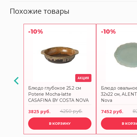
Похожие товары
-10%
-10%
АКЦИЯ
рфор,
Блюдо глубокое 25.2 см
Блюдо овальное
веты и
Poterie Mocha-latte
32x22 см, ALEN
trons
CASAFINA BY COSTA NOVA
Nova
3825 руб.
4250 руб.
7452 руб.
8
В КОРЗИНУ
В КОРЗ