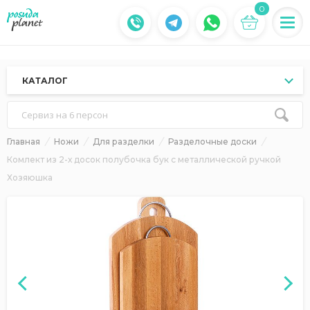
0
КАТАЛОГ
Сервиз на 6 персон
Главная
Ножи
Для разделки
Разделочные доски
Комлект из 2-х досок полубочка бук с металлической ручкой
Хозяюшка