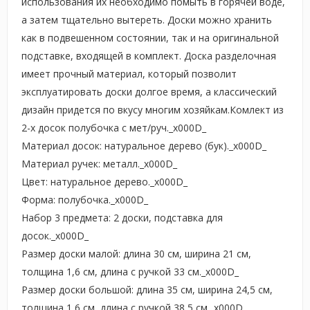
использования их необходимо помыть в горячей воде,
а затем тщательно вытереть. Доски можно хранить
как в подвешенном состоянии, так и на оригинальной
подставке, входящей в комплект. Доска разделочная
имеет прочный материал, который позволит
эксплуатировать доски долгое время, а классический
дизайн придется по вкусу многим хозяйкам.Комлект из
2-х досок полубочка с мет/руч._x000D_
Материал досок: натуральное дерево (бук)._x000D_
Материал ручек: металл._x000D_
Цвет: натуральное дерево._x000D_
Форма: полубочка._x000D_
Набор 3 предмета: 2 доски, подставка для
досок._x000D_
Размер доски малой: длина 30 см, ширина 21 см,
толщина 1,6 см, длина с ручкой 33 см._x000D_
Размер доски большой: длина 35 см, ширина 24,5 см,
толщина 1,6 см, длина с ручкой 38,5 см._x000D_