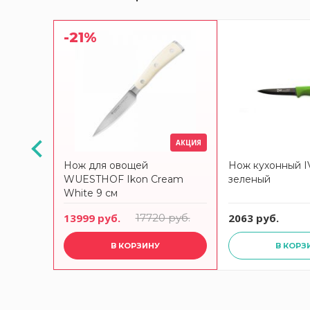
-21%
АКЦИЯ
LANTIS
Нож для овощей
Нож кухонный I
WUESTHOF Ikon Cream
зеленый
White 9 см
13999 руб.
17720 руб.
2063 руб.
В КОРЗИНУ
В КОРЗ