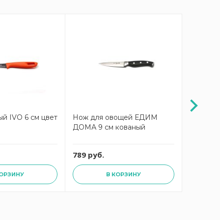
й IVO 6 см цвет
Нож для овощей ЕДИМ
Нож ово
ДОМА 9 см кованый
«Серия 3
789 руб.
299 руб
КОРЗИНУ
В КОРЗИНУ