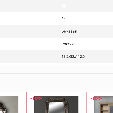
99
64
бежевый
Россия
13.5x82x112.5
-10%
-10%