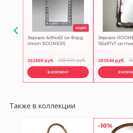
АКЦИЯ
АКЦИЯ
Зеркало 6x94x63 см Форд
Зеркало ROOM
chrom ROOMERS
165x97x7 см mix
 руб.
202860 руб.
225400 руб.
383040 руб.
4
В КОРЗИНУ
В КОРЗ
Также в коллекции
-10%