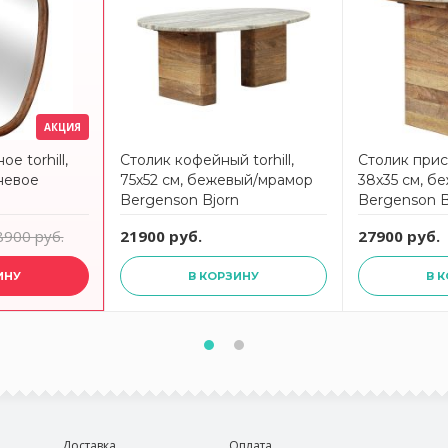
АКЦИЯ
е torhill,
Столик кофейный torhill,
Столик прист
невое
75х52 см, бежевый/мрамор
38x35 см, б
n
Bergenson Bjorn
Bergenson B
8900 руб.
21900 руб.
27900 руб.
ИНУ
В КОРЗИНУ
В 
Доставка
Оплата