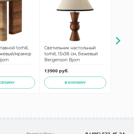
авной torhill,
Светильник настольный
Торшер to
ежевый/мрамор
torhill, 13х38 см, бежевый
бежевый
jorn
Bergenson Bjorn
13900 руб.
32215 р
КОРЗИНУ
В КОРЗИНУ
Время работы