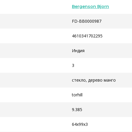
Bergenson Bjorn
FD-BB0000987
4610341702295
Индия
3
стекло, дерево манго
torhill
9.385
64x99x3