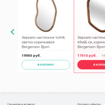
АКЦИЯ
rhill,
Зеркало настенное torhill,
Зеркало настенно
светло-коричневое
49х66 см, корич
Bergenson Bjorn
Bergenson Bjor
 руб.
19900 руб.
17010 руб.
1
В КОРЗИНУ
В КОРЗ
Гарантия и возврат
Договор оферты