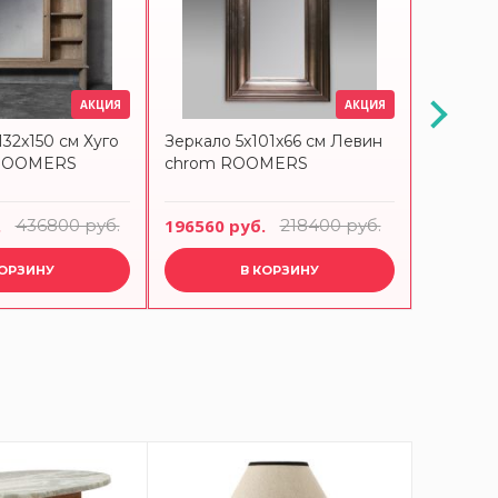
АКЦИЯ
АКЦИЯ
132x150 см Хуго
Зеркало 5x101x66 см Левин
Зеркало
k ROOMERS
chrom ROOMERS
bronze
.
436800 руб.
196560 руб.
218400 руб.
298620 
КОРЗИНУ
В КОРЗИНУ
-15%