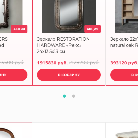
АКЦИЯ
АКЦИЯ
ERS
Зеркало RESTORATION
Зеркало 22x
ed
HARDWARE «Рекс»
natural oa
24x13,5x13 см
25600 руб.
1915830 руб.
2128700 руб.
393120 руб
ИНУ
В КОРЗИНУ
В 