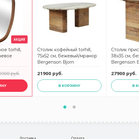
АКЦИЯ
е torhill,
Столик кофейный torhill,
Столик прист
невое
75х52 см, бежевый/мрамор
38x35 см, б
n
Bergenson Bjorn
Bergenson B
8900 руб.
21900 руб.
27900 руб.
ИНУ
В КОРЗИНУ
В 
Доставка
Оплата