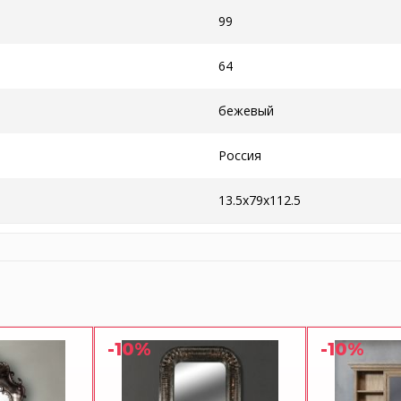
99
64
бежевый
Россия
13.5x79x112.5
-10%
-10%