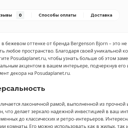
тзывы
0
Способы оплаты
Доставка
м, в бежевом оттенке от бренда Bergenson Bjorn – это 
ить любое пространство. Благодаря своей уникальной к
тите Posudaplanet.ru, чтобы узнать больше об этом за
деальным акцентом в вашем интерьере, подчеркнув его 
нт декора на Posudaplanet.ru.
ерсальность
отличается лаконичной рамой, выполненной из прочной 
ен, что делает зеркало надежной инвестицией в ваш и
ременных до классических и ретро-интерьеров. Интерес
и комнаты. Его можно использовать как в жилых, так 