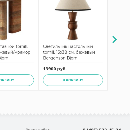
авной torhill,
Светильник настольный
Торшер to
ежевый/мрамор
torhill, 13х38 см, бежевый
бежевый
jorn
Bergenson Bjorn
13900 руб.
32215 р
КОРЗИНУ
В КОРЗИНУ
Время работы