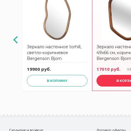
АКЦИЯ
rhill,
Зеркало настенное torhill,
Зеркало настенно
светло-коричневое
49х66 см, корич
Bergenson Bjorn
Bergenson Bjor
 руб.
19900 руб.
17010 руб.
1
В КОРЗИНУ
В КОРЗ
Гарантия и возврат
Договор оферты