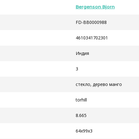
Bergenson Bjorn
FD-BB0000988
4610341702301
Индия
3
стекло, дерево манго
torhill
8.665
64x99x3