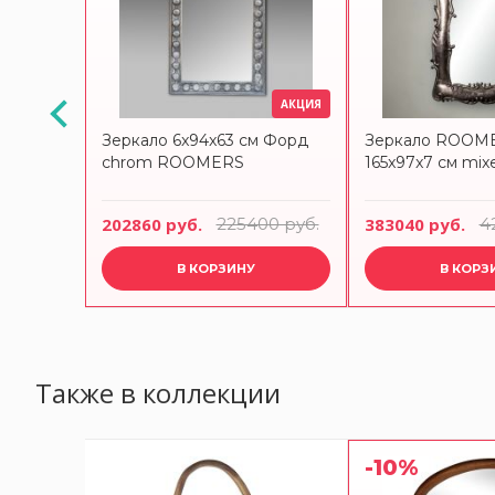
АКЦИЯ
АКЦИЯ
Зеркало 6x94x63 см Форд
Зеркало ROOM
chrom ROOMERS
165x97x7 см mix
 руб.
202860 руб.
225400 руб.
383040 руб.
4
В КОРЗИНУ
В КОРЗ
Также в коллекции
-10%