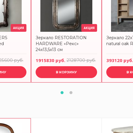
АКЦИЯ
АКЦИЯ
ERS
Зеркало RESTORATION
Зеркало 22x
ed
HARDWARE «Рекс»
natural oa
24x13,5x13 см
25600 руб.
1915830 руб.
2128700 руб.
393120 руб
ИНУ
В КОРЗИНУ
В 