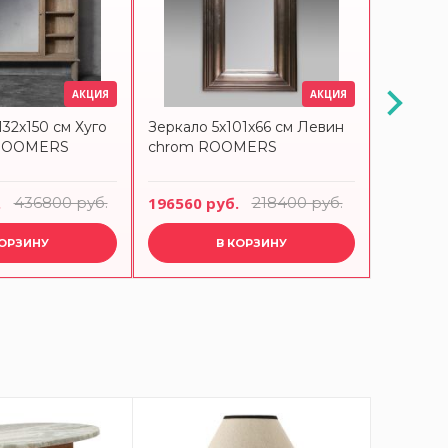
АКЦИЯ
АКЦИЯ
132x150 см Хуго
Зеркало 5x101x66 см Левин
Зеркало
k ROOMERS
chrom ROOMERS
bronze
.
436800 руб.
196560 руб.
218400 руб.
298620 
КОРЗИНУ
В КОРЗИНУ
-15%