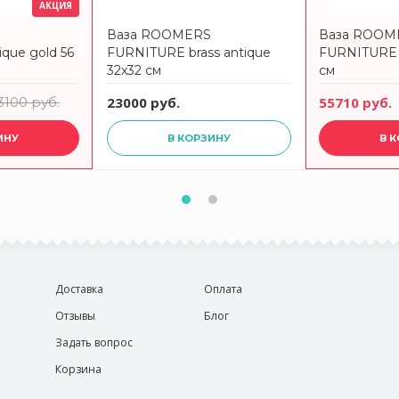
АКЦИЯ
Ваза ROOMERS
Ваза ROOM
que gold 56
FURNITURE brass antique
FURNITURE 
32x32 см
см
3100 руб.
23000 руб.
55710 руб.
ИНУ
В КОРЗИНУ
В 
Доставка
Оплата
Отзывы
Блог
Задать вопрос
Корзина