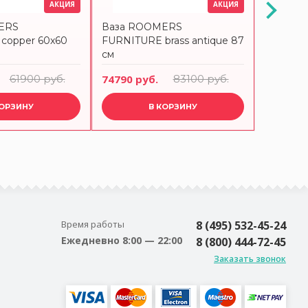
АКЦИЯ
АКЦИЯ
ERS
Ваза ROOMERS
Ваза R
copper 60x60
FURNITURE brass antique 87
FURNITU
см
61900 руб.
74790 руб.
83100 руб.
44550 р
КОРЗИНУ
В КОРЗИНУ
Время работы
8 (495) 532-45-24
Ежедневно 8:00 — 22:00
8 (800) 444-72-45
Заказать звонок