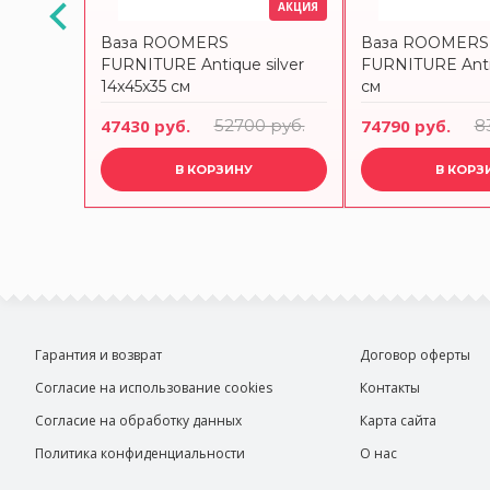
АКЦИЯ
АКЦИЯ
емно-
Ваза ROOMERS
Ваза ROOMERS
FURNITURE Antique silver
FURNITURE Anti
14x45x35 см
см
руб.
47430 руб.
52700 руб.
74790 руб.
8
В КОРЗИНУ
В КОРЗ
Гарантия и возврат
Договор оферты
Согласие на использование cookies
Контакты
Согласие на обработку данных
Карта сайта
Политика конфиденциальности
О нас