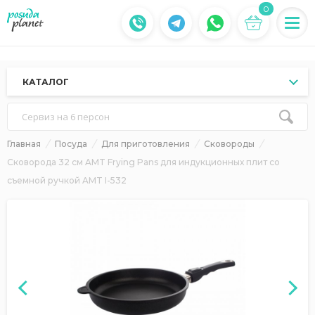
0
КАТАЛОГ
Сервиз на 6 персон
Главная
Посуда
Для приготовления
Сковороды
Сковорода 32 см AMT Frying Pans для индукционных плит со
съемной ручкой AMT I-532