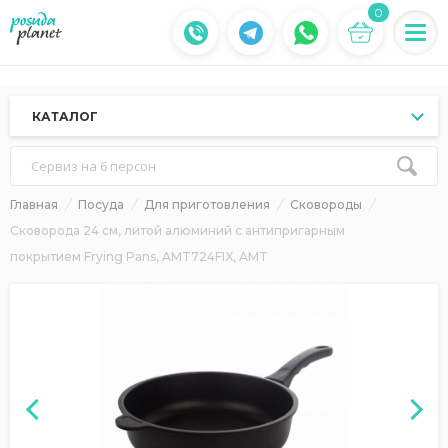
0
КАТАЛОГ
Сервиз на 6 персон
Главная
Посуда
Для приготовления
Сковороды
Сковорода 24 см, литой алюминий с антипригарным
покрытием Frying Pans, AMT724FIX, AMT