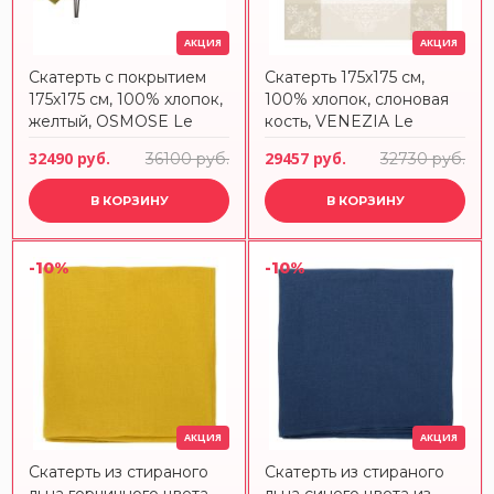
АКЦИЯ
АКЦИЯ
Скатерть с покрытием
Скатерть 175х175 см,
175х175 см, 100% хлопок,
100% хлопок, слоновая
желтый, OSMOSE Le
кость, VENEZIA Le
Jacquard Francais
Jacquard Francais 17856
32490 руб.
29457 руб.
36100 руб.
32730 руб.
В КОРЗИНУ
В КОРЗИНУ
-10%
-10%
АКЦИЯ
АКЦИЯ
Скатерть из стираного
Скатерть из стираного