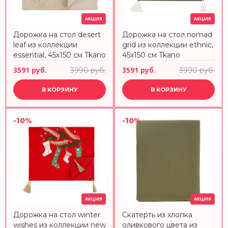
АКЦИЯ
АКЦИЯ
Дорожка на стол desert
Дорожка на стол nomad
leaf из коллекции
grid из коллекции ethnic,
essential, 45х150 см Tkano
45х150 см Tkano
3591 руб.
3591 руб.
3990 руб.
3990 руб.
В КОРЗИНУ
В КОРЗИНУ
-10%
-10%
АКЦИЯ
АКЦИЯ
Дорожка на стол winter
Скатерть из хлопка
wishes из коллекции new
оливкового цвета из