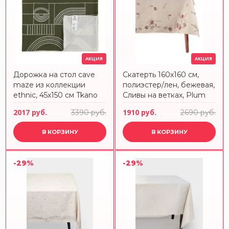
АКЦИЯ
АКЦИЯ
Дорожка на стол cave
Скатерть 160х160 см,
maze из коллекции
полиэстер/лен, бежевая,
ethnic, 45х150 см Tkano
Сливы на ветках, Plum
Orchard ANNA LAFARG
2017 руб.
1910 руб.
3390 руб.
2690 руб.
В КОРЗИНУ
В КОРЗИНУ
-29%
-29%