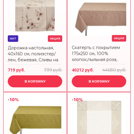
АКЦИЯ
ХИТ
АКЦИЯ
Скатерть с покрытием
Дорожка настольная,
175х250 см, 100%
40х160 см, полиэстер/
хлопок,пыльная роза,
лен, бежевая, Сливы на
OSMOSE Le Jacquard
ветках, Plum Orchard
719 руб.
40212 руб.
799 руб.
44680 руб.
Francais
ANNA LAFARG
В КОРЗИНУ
В КОРЗИНУ
-10%
-10%