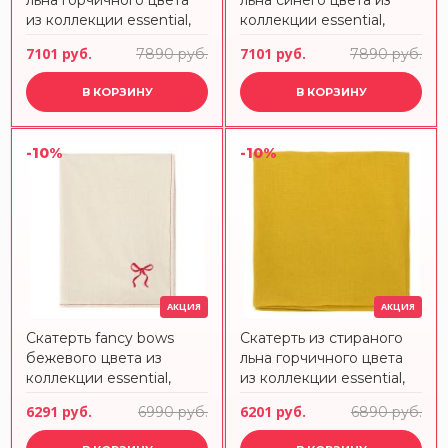
льна горчичного цвета
льна синего цвета из
из коллекции essential,
коллекции essential,
150х250 см Tkano
150х250 см Tkano
7101 руб.
7101 руб.
7890 руб.
7890 руб.
В КОРЗИНУ
В КОРЗИНУ
-10%
-10%
АКЦИЯ
АКЦИЯ
Скатерть fancy bows
Скатерть из стираного
бежевого цвета из
льна горчичного цвета
коллекции essential,
из коллекции essential,
180х240 см Tkano
170х170 см Tkano
6291 руб.
6201 руб.
6990 руб.
6890 руб.